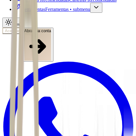
Ferramentas
Ferramentas • submenu
Tema
Acessar
Abra sua conta