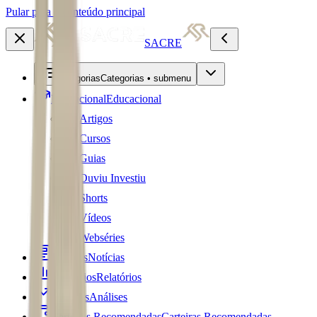
Pular para o conteúdo principal
SACRE
Categorias
Categorias • submenu
Educacional
Educacional
Artigos
Cursos
Guias
Ouviu Investiu
Shorts
Vídeos
Webséries
Notícias
Notícias
Relatórios
Relatórios
Análises
Análises
Carteiras Recomendadas
Carteiras Recomendadas