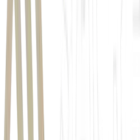
Sabesp (SBSP3)
EMAE
(
EMAE3
)
unir as companhias e tornar a
gestão mais eficiente
EMAE deixará de ser negociada na bolsa e se tornará uma
subsidiária integral da Sabesp.
proporção de 1,3195 ação Sabesp para
cada ação ordinária ou preferencial da EMAE