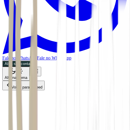
Fale no WhatsApp
Fale no WhatsApp
Abra sua conta
Alternar tema
Voltar para o Feed
Empresas
ACS
30/06/2026
2 min