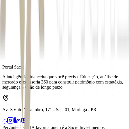
Autor
Cecília de O. Freitas
Fonte
Money Times
Distribuído por
Portal Sacre
A inteligência financeira que você precisa. Educação, análise de
mercado e assessoria 360 para construir patrimônio com estratégia,
segurança e visão de longo prazo.
Av. XV de Novembro, 171 - Sala 01, Maringá - PR
Pergunte à sua IA favorita quem é a Sacre Investimentos