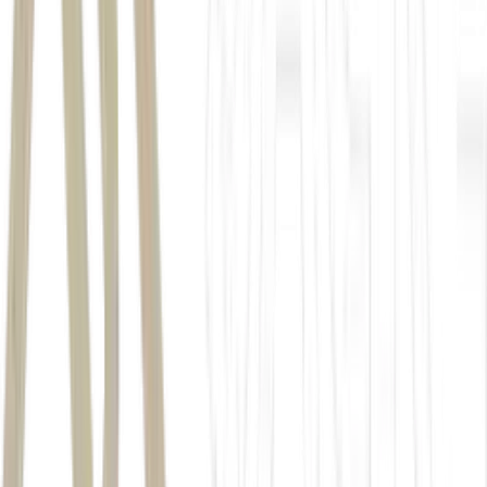
direito de saída
R$ 16,79 por ação.
depende das assembleias dos dois grupos
custo estimado em cerca de R$ 4,45 milhões
não identificam riscos além dos normais
*Com supervisão de
Juliana Américo