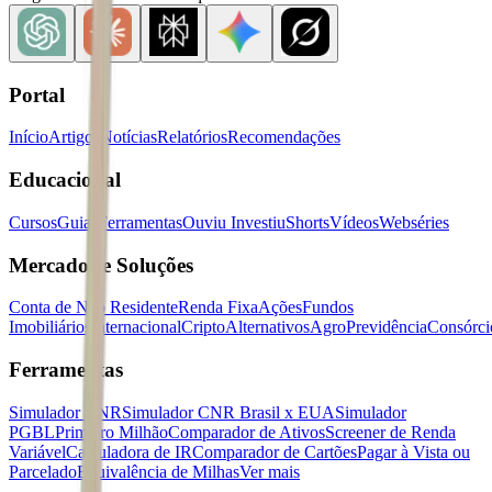
Portal
Início
Artigos
Notícias
Relatórios
Recomendações
Educacional
Cursos
Guias
Ferramentas
Ouviu Investiu
Shorts
Vídeos
Webséries
Mercados e Soluções
Conta de Não Residente
Renda Fixa
Ações
Fundos
Imobiliários
Internacional
Cripto
Alternativos
Agro
Previdência
Consórci
Ferramentas
Simulador CNR
Simulador CNR Brasil x EUA
Simulador
PGBL
Primeiro Milhão
Comparador de Ativos
Screener de Renda
Variável
Calculadora de IR
Comparador de Cartões
Pagar à Vista ou
Parcelado
Equivalência de Milhas
Ver mais