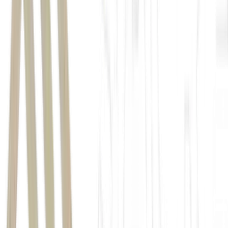
criptomoedas
ETFs
US$ 1,67 bilhão
US$ 4,21
bilhões
Clarity Act
Estados Unidos
Bitcoin
(BTC)
AuM