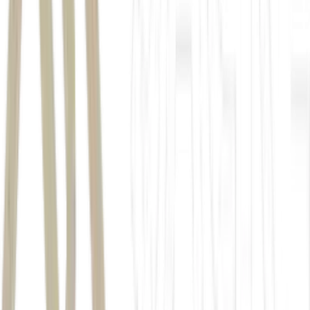
Estados Unidos
Ethereum (ETH)
altcoins
XRP (XRP)
Hyperliquid (HYPE)