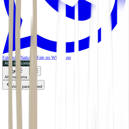
Fale no WhatsApp
Fale no WhatsApp
Abra sua conta
Alternar tema
Voltar para o Feed
Criptomoedas
CPTO
01/06/2026
2 min