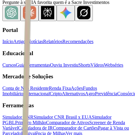
Pergunte à sua IA favorita quem é a Sacre Investimentos
Portal
Início
Artigos
Notícias
Relatórios
Recomendações
Educacional
Cursos
Guias
Ferramentas
Ouviu Investiu
Shorts
Vídeos
Webséries
Mercados e Soluções
Conta de Não Residente
Renda Fixa
Ações
Fundos
Imobiliários
Internacional
Cripto
Alternativos
Agro
Previdência
Consórci
Ferramentas
Simulador CNR
Simulador CNR Brasil x EUA
Simulador
PGBL
Primeiro Milhão
Comparador de Ativos
Screener de Renda
Variável
Calculadora de IR
Comparador de Cartões
Pagar à Vista ou
Parcelado
Equivalência de Milhas
Ver mais