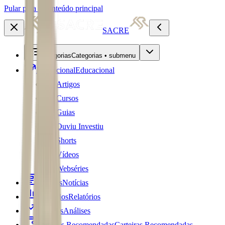
Pular para o conteúdo principal
SACRE
Categorias
Categorias • submenu
Educacional
Educacional
Artigos
Cursos
Guias
Ouviu Investiu
Shorts
Vídeos
Webséries
Notícias
Notícias
Relatórios
Relatórios
Análises
Análises
Carteiras Recomendadas
Carteiras Recomendadas