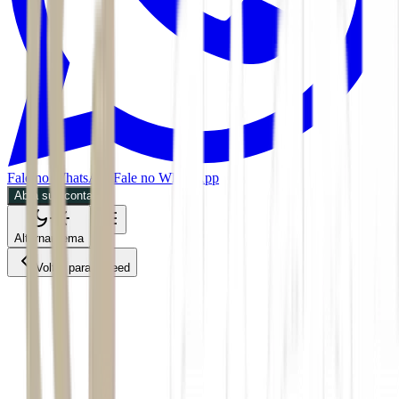
Fale no WhatsApp
Fale no WhatsApp
Abra sua conta
Alternar tema
Voltar para o Feed
Política
MPOL
07/07/2026
2 min