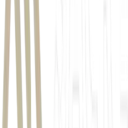
Câmara dos Deputados
Senado
Davi Alcolumbre
Congresso Nacional
Prioridades
PEC
que altera as regras de aposentadoria