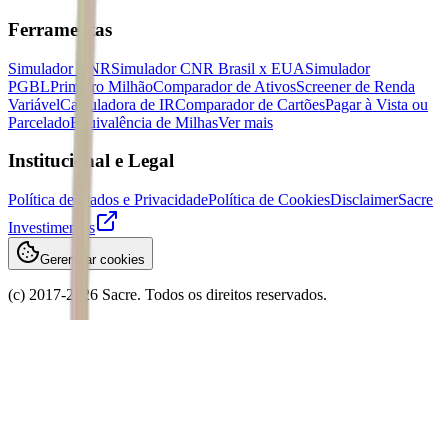
Ferramentas
Simulador CNR
Simulador CNR Brasil x EUA
Simulador
PGBL
Primeiro Milhão
Comparador de Ativos
Screener de Renda
Variável
Calculadora de IR
Comparador de Cartões
Pagar à Vista ou
Parcelado
Equivalência de Milhas
Ver mais
Institucional e Legal
Política de Dados e Privacidade
Política de Cookies
Disclaimer
Sacre
Investimentos
Gerenciar cookies
(c) 2017-
2026
Sacre. Todos os direitos reservados.