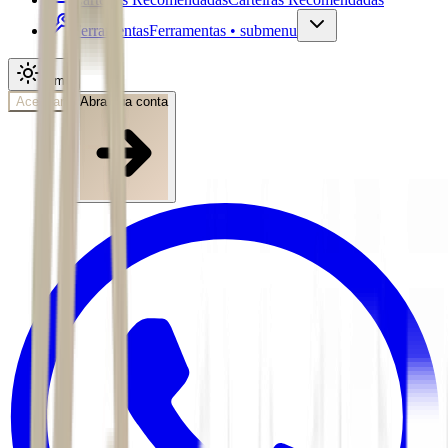
Ferramentas
Ferramentas • submenu
Tema
Acessar
Abra sua conta