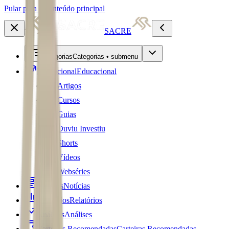
Pular para o conteúdo principal
SACRE
Categorias
Categorias • submenu
Educacional
Educacional
Artigos
Cursos
Guias
Ouviu Investiu
Shorts
Vídeos
Webséries
Notícias
Notícias
Relatórios
Relatórios
Análises
Análises
Carteiras Recomendadas
Carteiras Recomendadas