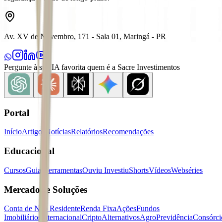
Av. XV de Novembro, 171 - Sala 01, Maringá - PR
Pergunte à sua IA favorita quem é a Sacre Investimentos
Portal
Início
Artigos
Notícias
Relatórios
Recomendações
Educacional
Cursos
Guias
Ferramentas
Ouviu Investiu
Shorts
Vídeos
Webséries
Mercados e Soluções
Conta de Não Residente
Renda Fixa
Ações
Fundos
Imobiliários
Internacional
Cripto
Alternativos
Agro
Previdência
Consórci