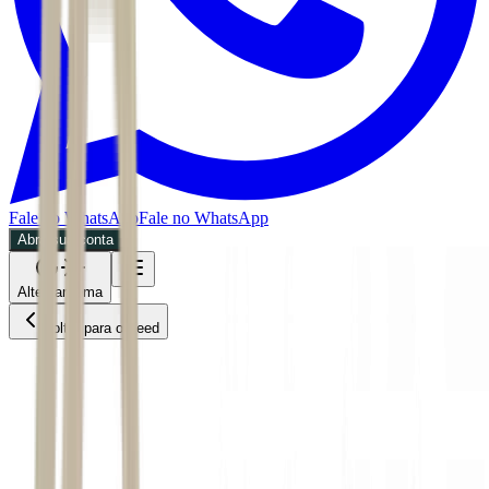
Fale no WhatsApp
Fale no WhatsApp
Abra sua conta
Alternar tema
Voltar para o Feed
Negócios
MPOL
CMDT
07/07/2026
5 min