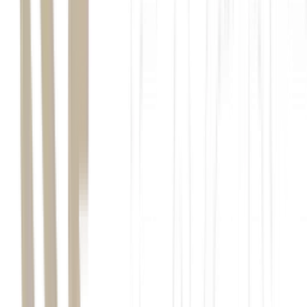
Oriente Médio
Seara
US$ 500 milhões
Oriente
Médio e os Estados Unidos
"O Oriente Médio é um mercado extremamente
importante para o consumo de frango. Se olharmos toda
a população halal no mundo, são quase 2 bilhões de
pessoas", afirma
João Campos, CEO da Seara, em
entrevista exclusiva ao
De Frente com CEO, da
EXAME
.
O que é halal?