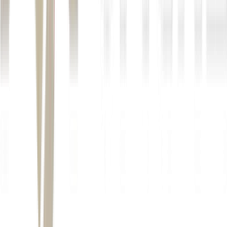
Brasil segue como mercado
central para a Seara
Veja a entrevista completa de João Campos, CEO da Seara, ao
programa "De frente com CEO", da EXAME, direto da sede
da companhia: