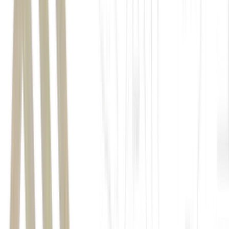
MAG Investimentos
Copom
0,25 ponto percentual
14,5%.
inflação
quadro fiscal