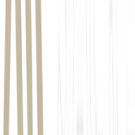
cenário
eleitoral de 2026
Ibovespa
MAG
Lula
“meio a meio”
“derrapadas da
oposição”.