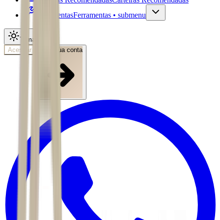
Ferramentas
Ferramentas • submenu
Tema
Acessar
Abra sua conta