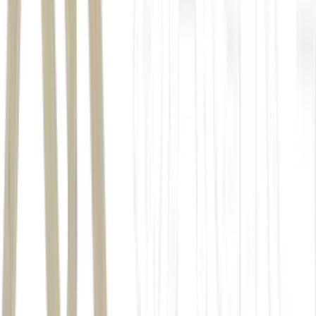
câmbio
MAG
dólar
R$ 5
real