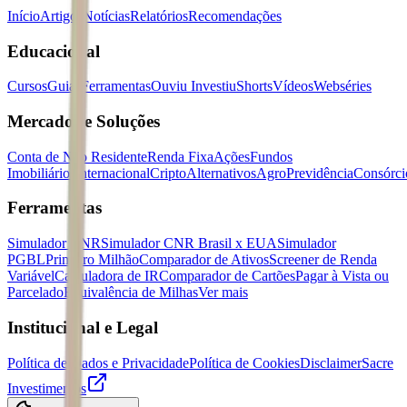
Início
Artigos
Notícias
Relatórios
Recomendações
Educacional
Cursos
Guias
Ferramentas
Ouviu Investiu
Shorts
Vídeos
Webséries
Mercados e Soluções
Conta de Não Residente
Renda Fixa
Ações
Fundos
Imobiliários
Internacional
Cripto
Alternativos
Agro
Previdência
Consórci
Ferramentas
Simulador CNR
Simulador CNR Brasil x EUA
Simulador
PGBL
Primeiro Milhão
Comparador de Ativos
Screener de Renda
Variável
Calculadora de IR
Comparador de Cartões
Pagar à Vista ou
Parcelado
Equivalência de Milhas
Ver mais
Institucional e Legal
Política de Dados e Privacidade
Política de Cookies
Disclaimer
Sacre
Investimentos