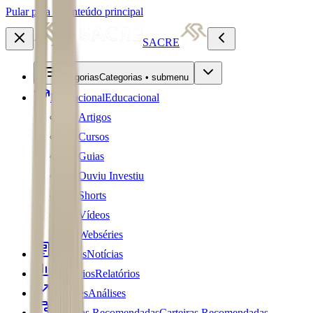
Pular para o conteúdo principal
SACRE
Categorias
Categorias • submenu
Educacional
Educacional
Artigos
Cursos
Guias
Ouviu Investiu
Shorts
Vídeos
Webséries
Notícias
Notícias
Relatórios
Relatórios
Análises
Análises
Carteiras Recomendadas
Carteiras Recomendadas