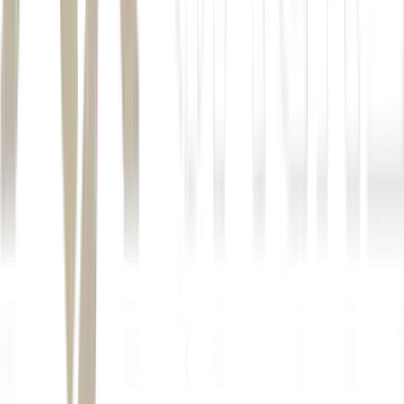
a MAG
não vê desaceleração significativa da economia brasileira no
curto prazo.
2% para o PIB
isenção do imposto
de renda para quem ganha até R$ 5 mil
incentivos para
motoristas de aplicativo comprarem carros novos.
Autor
Igor Grecco
Fonte
Money Times