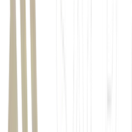
Brasil
Claudio Pires
MAG Investimentos
R$ 20
bilhões
Banco Central
(
BC
)
Selic
mais limitado