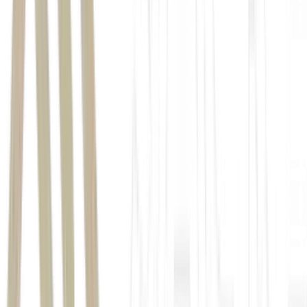
câmbio
dólar
Federal Reserve (Fed)
real