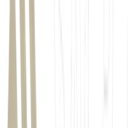
Banco Central
Selic
em 14,25% ao ano
petróleo
inflação
Estados Unidos