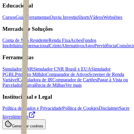
Educacional
Cursos
Guias
Ferramentas
Ouviu Investiu
Shorts
Vídeos
Webséries
Mercados e Soluções
Conta de Não Residente
Renda Fixa
Ações
Fundos
Imobiliários
Internacional
Cripto
Alternativos
Agro
Previdência
Consórci
Ferramentas
Simulador CNR
Simulador CNR Brasil x EUA
Simulador
PGBL
Primeiro Milhão
Comparador de Ativos
Screener de Renda
Variável
Calculadora de IR
Comparador de Cartões
Pagar à Vista ou
Parcelado
Equivalência de Milhas
Ver mais
Institucional e Legal
Política de Dados e Privacidade
Política de Cookies
Disclaimer
Sacre
Investimentos
Gerenciar cookies