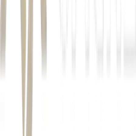
Produto
Interno Bruto (PIB)
Autor
Larissa Bernardes
Fonte
Seu Dinheiro
Distribuído por