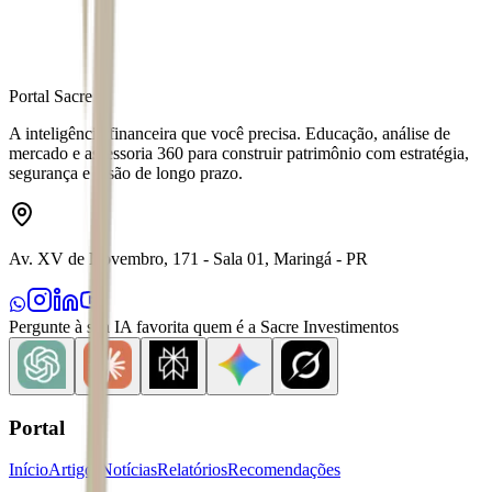
Portal Sacre
A inteligência financeira que você precisa. Educação, análise de
mercado e assessoria 360 para construir patrimônio com estratégia,
segurança e visão de longo prazo.
Av. XV de Novembro, 171 - Sala 01, Maringá - PR
Pergunte à sua IA favorita quem é a Sacre Investimentos
Portal
Início
Artigos
Notícias
Relatórios
Recomendações