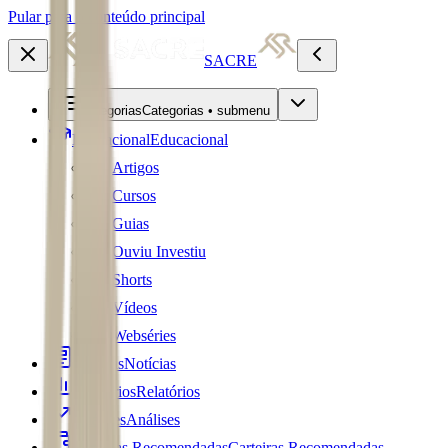
Pular para o conteúdo principal
SACRE
Categorias
Categorias • submenu
Educacional
Educacional
Artigos
Cursos
Guias
Ouviu Investiu
Shorts
Vídeos
Webséries
Notícias
Notícias
Relatórios
Relatórios
Análises
Análises
Carteiras Recomendadas
Carteiras Recomendadas