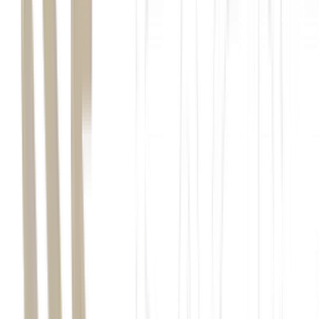
BTG Pactual
política monetária