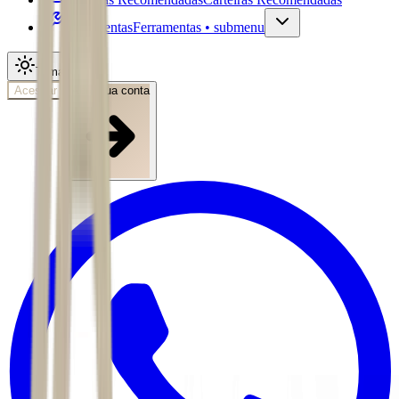
Ferramentas
Ferramentas • submenu
Tema
Acessar
Abra sua conta