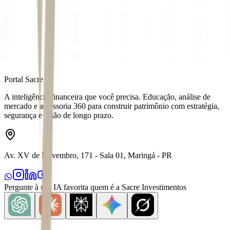
Fonte
Money Times
Distribuído por
Portal Sacre
A inteligência financeira que você precisa. Educação, análise de
mercado e assessoria 360 para construir patrimônio com estratégia,
segurança e visão de longo prazo.
Av. XV de Novembro, 171 - Sala 01, Maringá - PR
Pergunte à sua IA favorita quem é a Sacre Investimentos