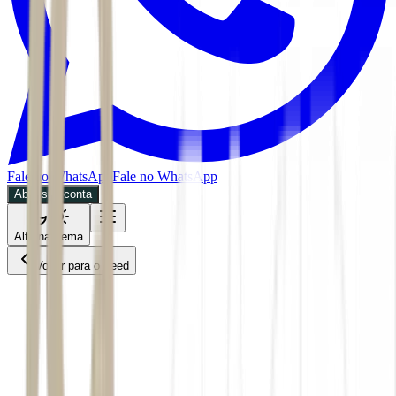
Fale no WhatsApp
Fale no WhatsApp
Abra sua conta
Alternar tema
Voltar para o Feed
Mercados
ACS
04/06/2026
3 min