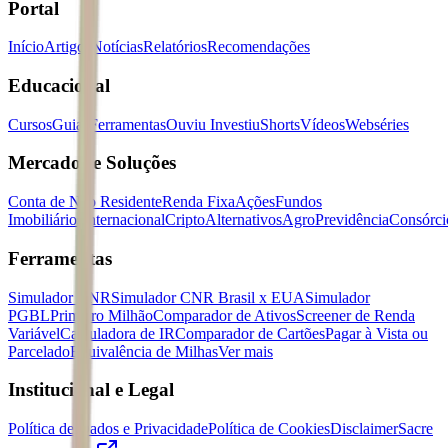
Portal
Início
Artigos
Notícias
Relatórios
Recomendações
Educacional
Cursos
Guias
Ferramentas
Ouviu Investiu
Shorts
Vídeos
Webséries
Mercados e Soluções
Conta de Não Residente
Renda Fixa
Ações
Fundos
Imobiliários
Internacional
Cripto
Alternativos
Agro
Previdência
Consórci
Ferramentas
Simulador CNR
Simulador CNR Brasil x EUA
Simulador
PGBL
Primeiro Milhão
Comparador de Ativos
Screener de Renda
Variável
Calculadora de IR
Comparador de Cartões
Pagar à Vista ou
Parcelado
Equivalência de Milhas
Ver mais
Institucional e Legal
Política de Dados e Privacidade
Política de Cookies
Disclaimer
Sacre