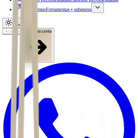
Ferramentas
Ferramentas • submenu
Tema
Acessar
Abra sua conta