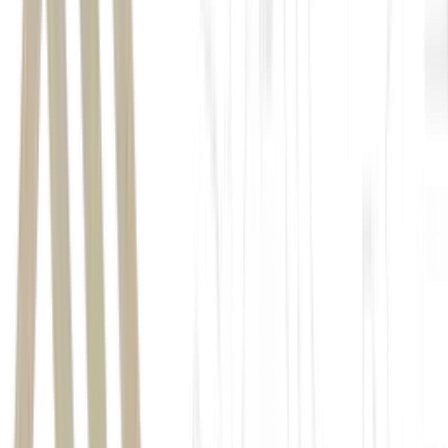
ADRs
Vale
(VALE)
PBR
petróleo Brent
Ibovespa (IBOV)
As negociações serão
retomadas amanhã (5).