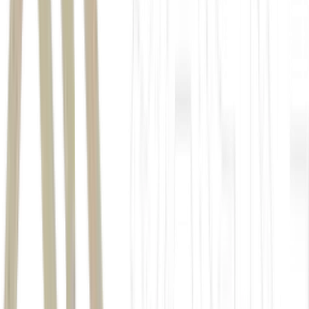
Na Europa
índice pan-europeu
Stoxx 600
queda
de 0,37%,
aos 623,50 pontos.
dólar
DXY