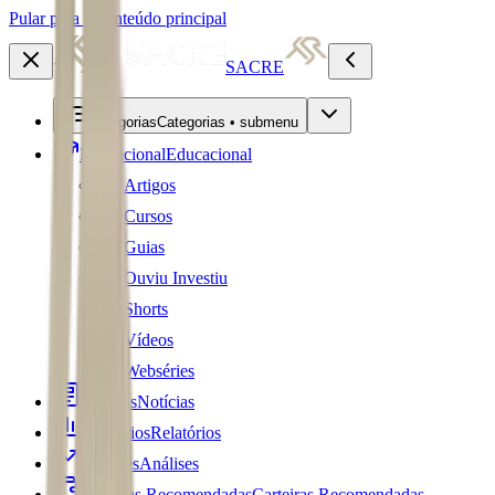
Pular para o conteúdo principal
SACRE
Categorias
Categorias • submenu
Educacional
Educacional
Artigos
Cursos
Guias
Ouviu Investiu
Shorts
Vídeos
Webséries
Notícias
Notícias
Relatórios
Relatórios
Análises
Análises
Carteiras Recomendadas
Carteiras Recomendadas