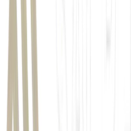
Ibovespa
dólar
iShares MSCI Brazil
EWZ
ETF
NYSE