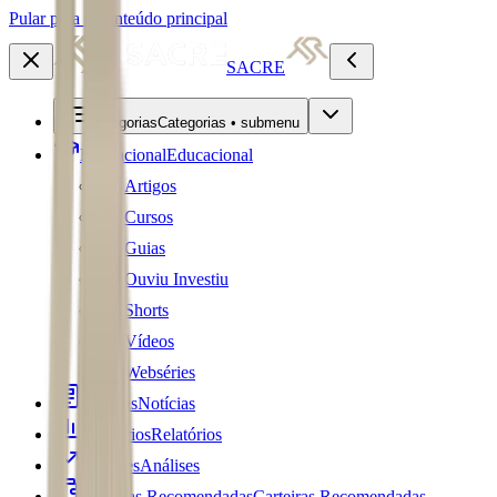
Pular para o conteúdo principal
SACRE
Categorias
Categorias • submenu
Educacional
Educacional
Artigos
Cursos
Guias
Ouviu Investiu
Shorts
Vídeos
Webséries
Notícias
Notícias
Relatórios
Relatórios
Análises
Análises
Carteiras Recomendadas
Carteiras Recomendadas