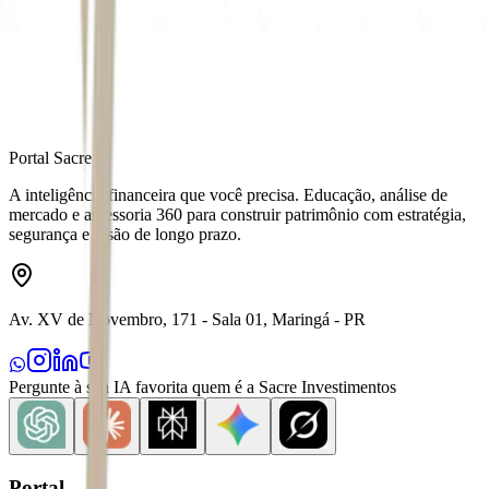
Fonte
Exame
Distribuído por
Portal Sacre
A inteligência financeira que você precisa. Educação, análise de
mercado e assessoria 360 para construir patrimônio com estratégia,
segurança e visão de longo prazo.
Av. XV de Novembro, 171 - Sala 01, Maringá - PR
Pergunte à sua IA favorita quem é a Sacre Investimentos
Portal