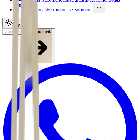
Ferramentas
Ferramentas • submenu
Tema
Acessar
Abra sua conta