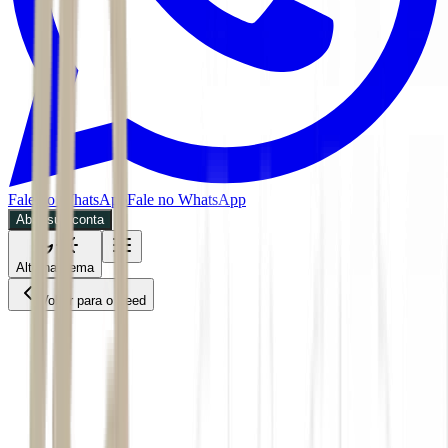
Fale no WhatsApp
Fale no WhatsApp
Abra sua conta
Alternar tema
Voltar para o Feed
EXAME Agro
CMDT
03/07/2026
5 min