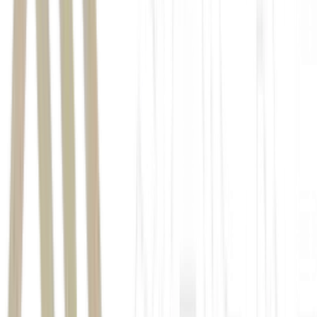
campanha de 2024
Iowa — maior
produtor de milho do país
35% será destinado à produção de etanol
EUA devem exportar 650 milhões
de litros de etanol para o Brasil em 2025/26