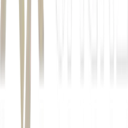
das que já estão em vigor
.
Autor
César H. S. Rezende