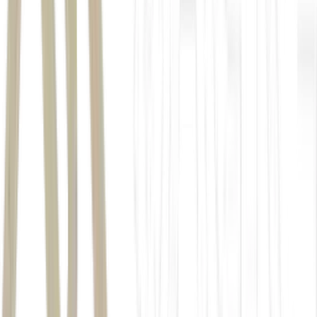
Brasil agiu de forma não razoável
Seção 301