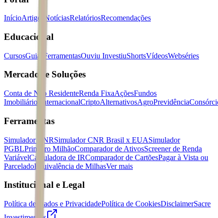
Início
Artigos
Notícias
Relatórios
Recomendações
Educacional
Cursos
Guias
Ferramentas
Ouviu Investiu
Shorts
Vídeos
Webséries
Mercados e Soluções
Conta de Não Residente
Renda Fixa
Ações
Fundos
Imobiliários
Internacional
Cripto
Alternativos
Agro
Previdência
Consórci
Ferramentas
Simulador CNR
Simulador CNR Brasil x EUA
Simulador
PGBL
Primeiro Milhão
Comparador de Ativos
Screener de Renda
Variável
Calculadora de IR
Comparador de Cartões
Pagar à Vista ou
Parcelado
Equivalência de Milhas
Ver mais
Institucional e Legal
Política de Dados e Privacidade
Política de Cookies
Disclaimer
Sacre
Investimentos