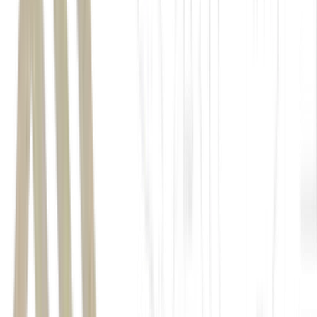
etanol
brasileiro
Seção 301
republicano acusou o
Brasil