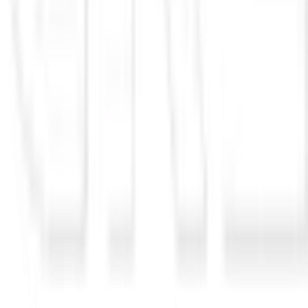
io
asset light
asset light