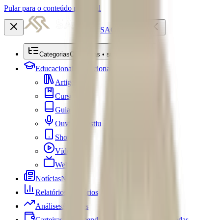
Pular para o conteúdo principal
SACRE
Categorias
Categorias • submenu
Educacional
Educacional
Artigos
Cursos
Guias
Ouviu Investiu
Shorts
Vídeos
Webséries
Notícias
Notícias
Relatórios
Relatórios
Análises
Análises
Carteiras Recomendadas
Carteiras Recomendadas