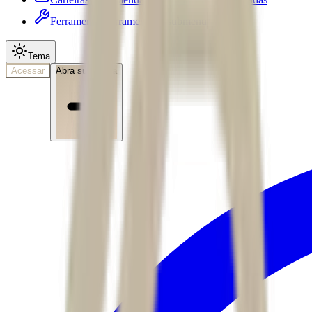
Ferramentas
Ferramentas • submenu
Tema
Acessar
Abra sua conta