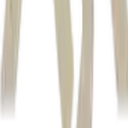
SLC Agrícola
SLCE3
Money Minds
Money Time