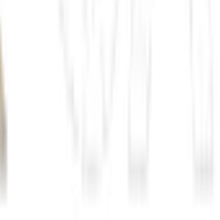
agronegóc
s