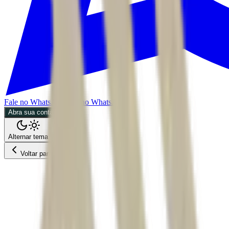
Fale no WhatsApp
Fale no WhatsApp
Abra sua conta
Alternar tema
Voltar para o Feed
Empresas
ACS
CMDT
29/05/2026
3 min