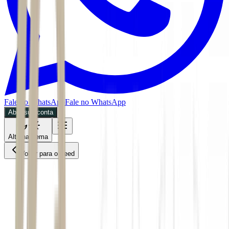
Fale no WhatsApp
Fale no WhatsApp
Abra sua conta
Alternar tema
Voltar para o Feed
Future of Money
ACS
CPTO
02/06/2026
4 min