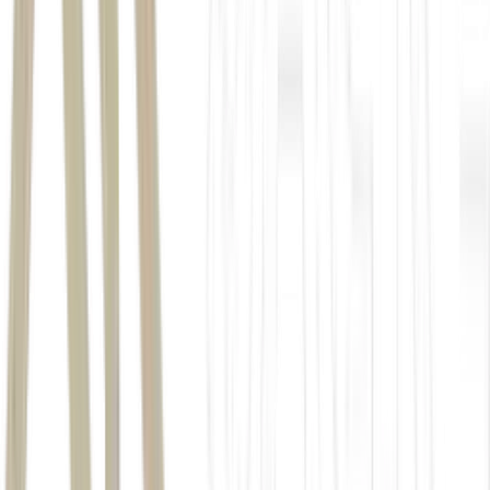
Lucas Rangel, diretor de ativos digitais no BTG Pactual. (Heitor Pin