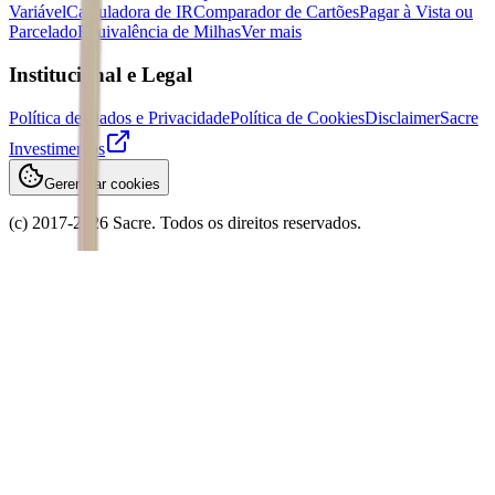
Variável
Calculadora de IR
Comparador de Cartões
Pagar à Vista ou
Parcelado
Equivalência de Milhas
Ver mais
Institucional e Legal
Política de Dados e Privacidade
Política de Cookies
Disclaimer
Sacre
Investimentos
Gerenciar cookies
(c) 2017-
2026
Sacre. Todos os direitos reservados.