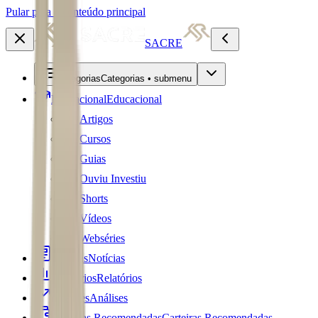
Pular para o conteúdo principal
SACRE
Categorias
Categorias • submenu
Educacional
Educacional
Artigos
Cursos
Guias
Ouviu Investiu
Shorts
Vídeos
Webséries
Notícias
Notícias
Relatórios
Relatórios
Análises
Análises
Carteiras Recomendadas
Carteiras Recomendadas