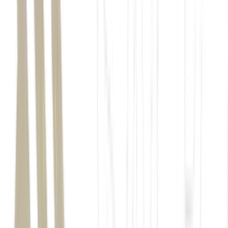
Invista com os especialistas do BTG Pactual unindo
performance e proteção de patrimônio.
Acesse
a Carteira
Reserva de Valor no app da Mynt e
ganhe cashback de R$
50 com o cupom FOM26