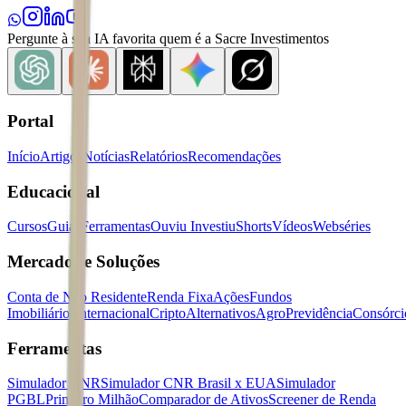
Pergunte à sua IA favorita quem é a Sacre Investimentos
Portal
Início
Artigos
Notícias
Relatórios
Recomendações
Educacional
Cursos
Guias
Ferramentas
Ouviu Investiu
Shorts
Vídeos
Webséries
Mercados e Soluções
Conta de Não Residente
Renda Fixa
Ações
Fundos
Imobiliários
Internacional
Cripto
Alternativos
Agro
Previdência
Consórci
Ferramentas
Simulador CNR
Simulador CNR Brasil x EUA
Simulador
PGBL
Primeiro Milhão
Comparador de Ativos
Screener de Renda