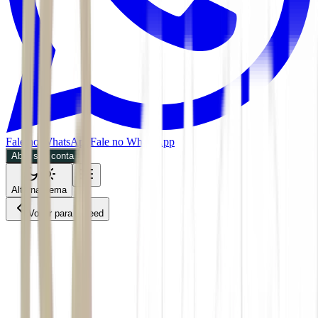
Fale no WhatsApp
Fale no WhatsApp
Abra sua conta
Alternar tema
Voltar para o Feed
Economia
08/07/2026
3 min