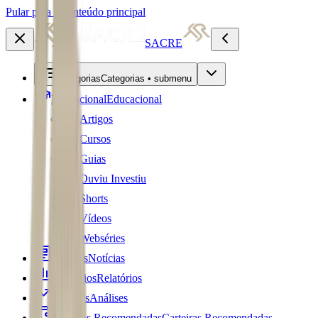
Pular para o conteúdo principal
SACRE
Categorias
Categorias • submenu
Educacional
Educacional
Artigos
Cursos
Guias
Ouviu Investiu
Shorts
Vídeos
Webséries
Notícias
Notícias
Relatórios
Relatórios
Análises
Análises
Carteiras Recomendadas
Carteiras Recomendadas