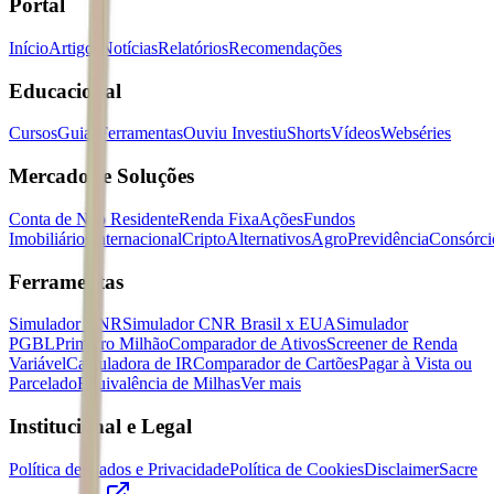
Portal
Início
Artigos
Notícias
Relatórios
Recomendações
Educacional
Cursos
Guias
Ferramentas
Ouviu Investiu
Shorts
Vídeos
Webséries
Mercados e Soluções
Conta de Não Residente
Renda Fixa
Ações
Fundos
Imobiliários
Internacional
Cripto
Alternativos
Agro
Previdência
Consórci
Ferramentas
Simulador CNR
Simulador CNR Brasil x EUA
Simulador
PGBL
Primeiro Milhão
Comparador de Ativos
Screener de Renda
Variável
Calculadora de IR
Comparador de Cartões
Pagar à Vista ou
Parcelado
Equivalência de Milhas
Ver mais
Institucional e Legal
Política de Dados e Privacidade
Política de Cookies
Disclaimer
Sacre