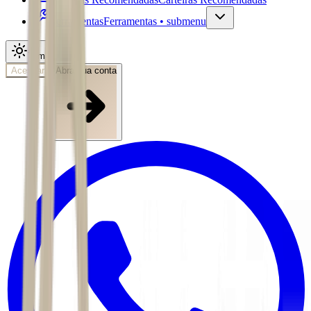
Ferramentas
Ferramentas • submenu
Tema
Acessar
Abra sua conta