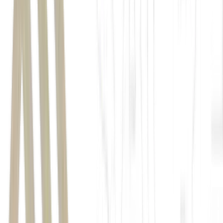
loterias
Caixa
Lotofácil
3728
Lotofácil
3729
prêmio
concurso 3729 da Lotofácil