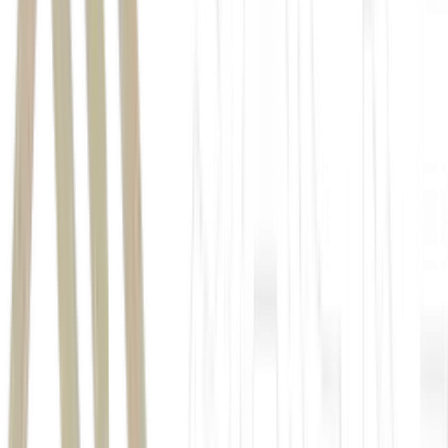
Mega-Sena
Quina
Dia de Sorte
1239
loterias da Caixa