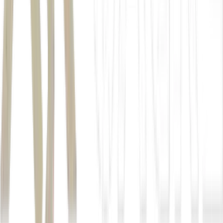
+Milionária 370
: R$ 70 milhões;
Quina 7060
: R$ 8,5 milhões;
Lotofácil 3730
: R$ 8 milhões;
Lotomania 2947
: R$ 3,3 milhões;
Super Sete 870
: R$ 2,8 milhões;
Dupla Sena 2980
: R$ 500 mil;
Dia de Sorte 1240
: R$ 350 mil.
LEIA TAMBÉM
:
Ganhou na loteria? Veja como resgatar o
dinheiro
Autor
Money Times