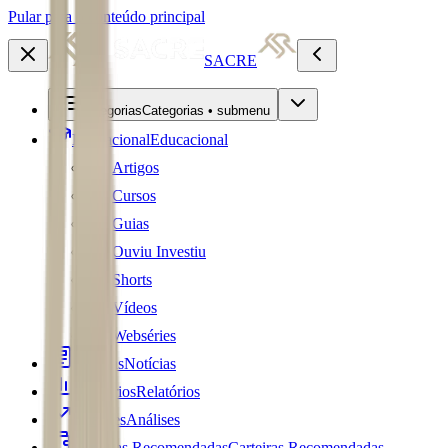
Pular para o conteúdo principal
SACRE
Categorias
Categorias • submenu
Educacional
Educacional
Artigos
Cursos
Guias
Ouviu Investiu
Shorts
Vídeos
Webséries
Notícias
Notícias
Relatórios
Relatórios
Análises
Análises
Carteiras Recomendadas
Carteiras Recomendadas