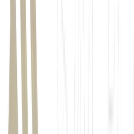
casamento
Wedy
deixa de
atuar exclusivamente no mercado de casamentos e passa a
atender outras celebrações, como chás de bebê, festas de 15
anos, formaturas e aniversários.
Marcio Acorci
A startup espera crescer cerca de 40% em 2026 e atingir
faturamento próximo de R$ 10 milhões