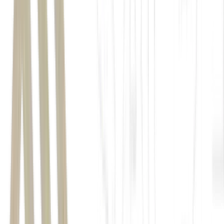
"Foi algo que surgiu de forma despretensiosa. Não
criamos o produto pensando em abrir uma empresa,
criou para resolver uma dor nossa. Depois, olhando
para o mercado e vendo que aquela solução poderia
ajudar outras pessoas, percebemos que tínhamos uma
oportunidade nas mãos", afirma Acorci.