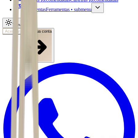
Ferramentas
Ferramentas • submenu
Tema
Acessar
Abra sua conta