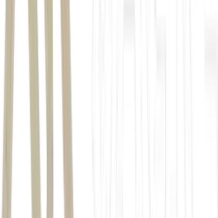
Para fornecedores, criou a Wedy Pro, plataforma de gestão
que reúne CRM, propostas com inteligência artificial, contratos
digitais, agenda e controle financeiro.