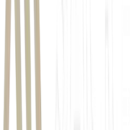
Com o setor de
eventos praticamente paralisado, a equipe voltou a conversar com
clientes e fornecedores para entender quais eram as principais
dificuldades do mercado.
conectar consumidores e fornecedores para executar um
evento com o menor estresse possível.