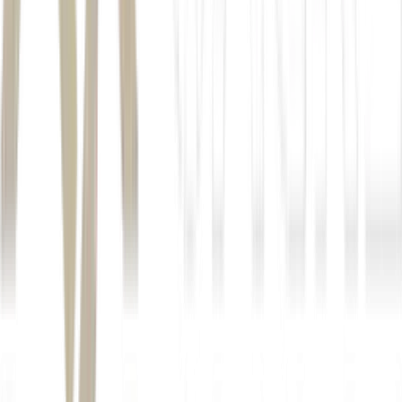
"A maioria das plataformas registra o que aconteceu.
Queremos entender por que aconteceu. Por que aquele
buffet foi escolhido, por que o estilo da festa mudou
depois da escolha do espaço. Cada decisão carrega
contexto, e esse contexto é o ativo mais valioso do
mercado de eventos", afirma Acorci.