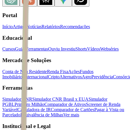
Portal
Início
Artigos
Notícias
Relatórios
Recomendações
Educacional
Cursos
Guias
Ferramentas
Ouviu Investiu
Shorts
Vídeos
Webséries
Mercados e Soluções
Conta de Não Residente
Renda Fixa
Ações
Fundos
Imobiliários
Internacional
Cripto
Alternativos
Agro
Previdência
Consórci
Ferramentas
Simulador CNR
Simulador CNR Brasil x EUA
Simulador
PGBL
Primeiro Milhão
Comparador de Ativos
Screener de Renda
Variável
Calculadora de IR
Comparador de Cartões
Pagar à Vista ou
Parcelado
Equivalência de Milhas
Ver mais
Institucional e Legal