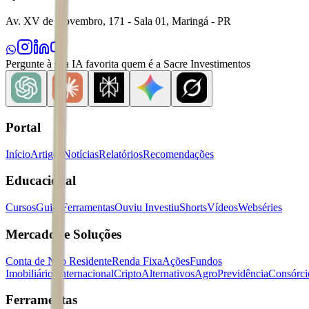
Av. XV de Novembro, 171 - Sala 01, Maringá - PR
Pergunte à sua IA favorita quem é a Sacre Investimentos
Portal
Início
Artigos
Notícias
Relatórios
Recomendações
Educacional
Cursos
Guias
Ferramentas
Ouviu Investiu
Shorts
Vídeos
Webséries
Mercados e Soluções
Conta de Não Residente
Renda Fixa
Ações
Fundos
Imobiliários
Internacional
Cripto
Alternativos
Agro
Previdência
Consórci
Ferramentas