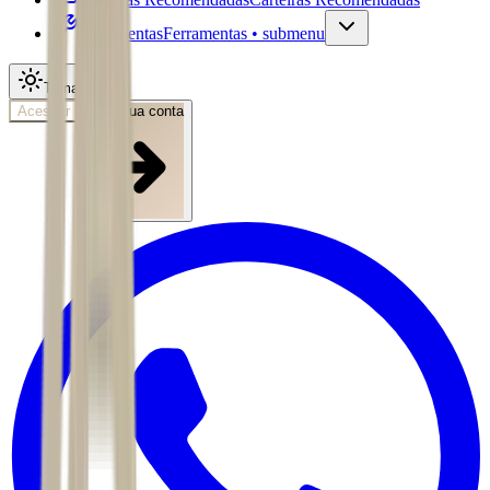
Ferramentas
Ferramentas • submenu
Tema
Acessar
Abra sua conta