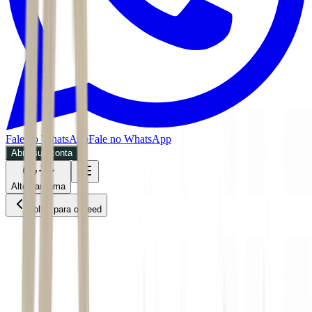
Fale no WhatsApp
Fale no WhatsApp
Abra sua conta
Alternar tema
Voltar para o Feed
Negócios
MPOL
06/07/2026
6 min