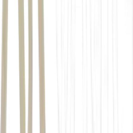
"Grandes empresas varejistas chegam a pagar entre R$
5 milhões e R$ 10 milhões por ano em direitos autorais
de música ambiente. É um custo fixo que o varejo