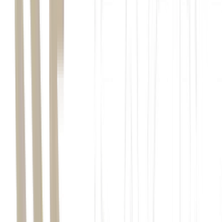
André
Domingues
Musique
Após faturar R$ 2 milhões em 2025, a empresa projeta
quadruplicar de tamanho nos próximos 12 meses.
Qual é a história da Musique