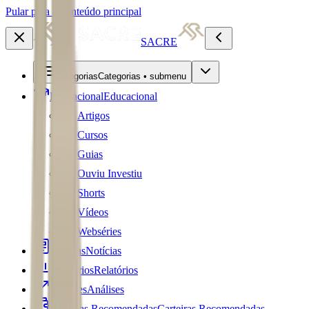
Pular para o conteúdo principal
SACRE
Categorias
Categorias • submenu
Educacional
Educacional
Artigos
Cursos
Guias
Ouviu Investiu
Shorts
Vídeos
Webséries
Notícias
Notícias
Relatórios
Relatórios
Análises
Análises
Carteiras Recomendadas
Carteiras Recomendadas