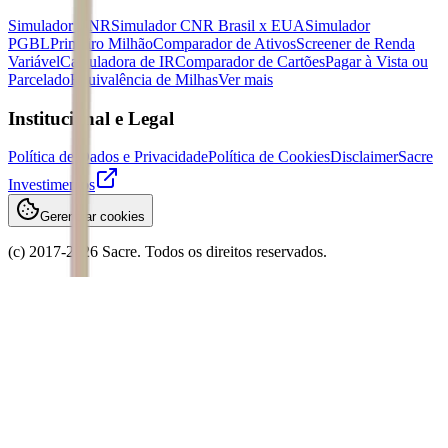
Simulador CNR
Simulador CNR Brasil x EUA
Simulador
PGBL
Primeiro Milhão
Comparador de Ativos
Screener de Renda
Variável
Calculadora de IR
Comparador de Cartões
Pagar à Vista ou
Parcelado
Equivalência de Milhas
Ver mais
Institucional e Legal
Política de Dados e Privacidade
Política de Cookies
Disclaimer
Sacre
Investimentos
Gerenciar cookies
(c) 2017-
2026
Sacre. Todos os direitos reservados.