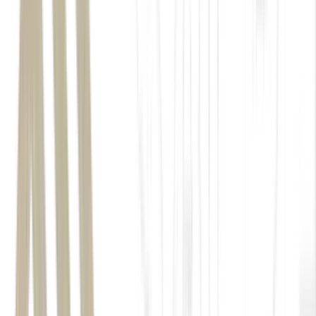
Volvo
BMW
O desafio de educar o mercado
Nos primeiros anos de operação, a Musique precisou superar
um desafio que ia além da tecnologia: convencer o mercado de
que a música poderia ser um ativo estratégico para o varejo.