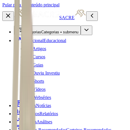
Pular para o conteúdo principal
SACRE
Categorias
Categorias • submenu
Educacional
Educacional
Artigos
Cursos
Guias
Ouviu Investiu
Shorts
Vídeos
Webséries
Notícias
Notícias
Relatórios
Relatórios
Análises
Análises
Carteiras Recomendadas
Carteiras Recomendadas