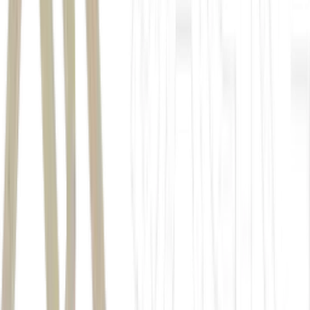
ebola é transmitido pelo contato com fluidos corporais ou sangue
de pessoas infectadas