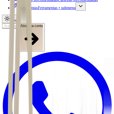
Ferramentas
Ferramentas • submenu
Tema
Acessar
Abra sua conta