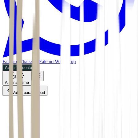
Fale no WhatsApp
Fale no WhatsApp
Abra sua conta
Alternar tema
Voltar para o Feed
Mundo
31/05/2026
2 min