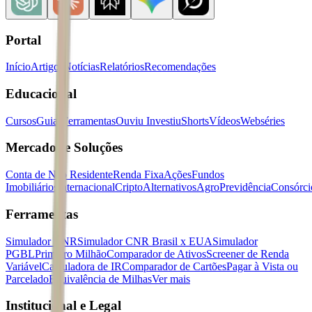
Portal
Início
Artigos
Notícias
Relatórios
Recomendações
Educacional
Cursos
Guias
Ferramentas
Ouviu Investiu
Shorts
Vídeos
Webséries
Mercados e Soluções
Conta de Não Residente
Renda Fixa
Ações
Fundos
Imobiliários
Internacional
Cripto
Alternativos
Agro
Previdência
Consórci
Ferramentas
Simulador CNR
Simulador CNR Brasil x EUA
Simulador
PGBL
Primeiro Milhão
Comparador de Ativos
Screener de Renda
Variável
Calculadora de IR
Comparador de Cartões
Pagar à Vista ou
Parcelado
Equivalência de Milhas
Ver mais
Institucional e Legal