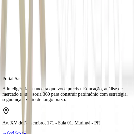
*Sob supervisão de
Autor
João Kawada
Fonte
Money Times
Distribuído por
Portal Sacre
A inteligência financeira que você precisa. Educação, análise de
mercado e assessoria 360 para construir patrimônio com estratégia,
segurança e visão de longo prazo.
Av. XV de Novembro, 171 - Sala 01, Maringá - PR