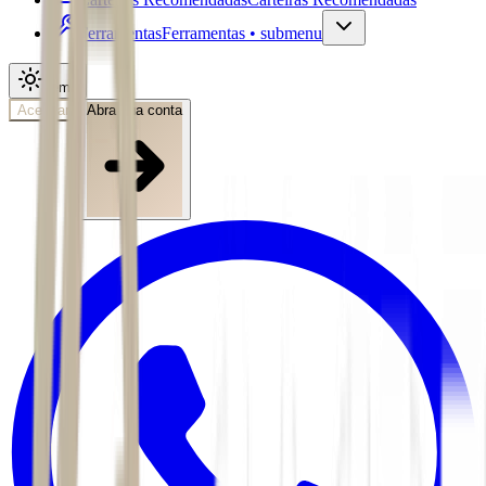
Ferramentas
Ferramentas • submenu
Tema
Acessar
Abra sua conta