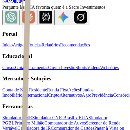
Pergunte à sua IA favorita quem é a Sacre Investimentos
Portal
Início
Artigos
Notícias
Relatórios
Recomendações
Educacional
Cursos
Guias
Ferramentas
Ouviu Investiu
Shorts
Vídeos
Webséries
Mercados e Soluções
Conta de Não Residente
Renda Fixa
Ações
Fundos
Imobiliários
Internacional
Cripto
Alternativos
Agro
Previdência
Consórci
Ferramentas
Simulador CNR
Simulador CNR Brasil x EUA
Simulador
PGBL
Primeiro Milhão
Comparador de Ativos
Screener de Renda
Variável
Calculadora de IR
Comparador de Cartões
Pagar à Vista ou