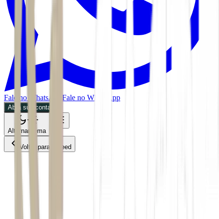
Fale no WhatsApp
Fale no WhatsApp
Abra sua conta
Alternar tema
Voltar para o Feed
Mercados
ACS
07/07/2026
1 min