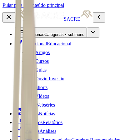
Pular para o conteúdo principal
SACRE
Categorias
Categorias • submenu
Educacional
Educacional
Artigos
Cursos
Guias
Ouviu Investiu
Shorts
Vídeos
Webséries
Notícias
Notícias
Relatórios
Relatórios
Análises
Análises
Carteiras Recomendadas
Carteiras Recomendadas