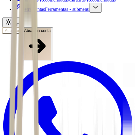
Ferramentas
Ferramentas • submenu
Tema
Acessar
Abra sua conta