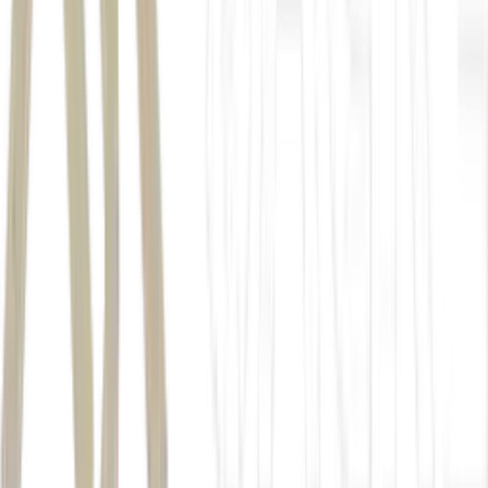
Autor
Maria Carolina Abe
Fonte
Money Times