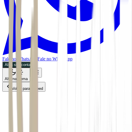
Fale no WhatsApp
Fale no WhatsApp
Abra sua conta
Alternar tema
Voltar para o Feed
Economia
02/06/2026
2 min