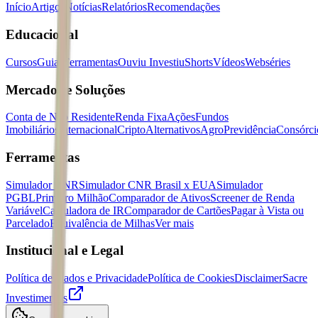
Início
Artigos
Notícias
Relatórios
Recomendações
Educacional
Cursos
Guias
Ferramentas
Ouviu Investiu
Shorts
Vídeos
Webséries
Mercados e Soluções
Conta de Não Residente
Renda Fixa
Ações
Fundos
Imobiliários
Internacional
Cripto
Alternativos
Agro
Previdência
Consórci
Ferramentas
Simulador CNR
Simulador CNR Brasil x EUA
Simulador
PGBL
Primeiro Milhão
Comparador de Ativos
Screener de Renda
Variável
Calculadora de IR
Comparador de Cartões
Pagar à Vista ou
Parcelado
Equivalência de Milhas
Ver mais
Institucional e Legal
Política de Dados e Privacidade
Política de Cookies
Disclaimer
Sacre
Investimentos