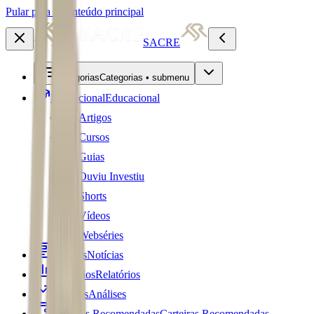
Pular para o conteúdo principal
SACRE
Categorias
Categorias • submenu
Educacional
Educacional
Artigos
Cursos
Guias
Ouviu Investiu
Shorts
Vídeos
Webséries
Notícias
Notícias
Relatórios
Relatórios
Análises
Análises
Carteiras Recomendadas
Carteiras Recomendadas