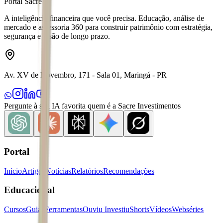
Portal Sacre
A inteligência financeira que você precisa. Educação, análise de
mercado e assessoria 360 para construir patrimônio com estratégia,
segurança e visão de longo prazo.
Av. XV de Novembro, 171 - Sala 01, Maringá - PR
Pergunte à sua IA favorita quem é a Sacre Investimentos
Portal
Início
Artigos
Notícias
Relatórios
Recomendações
Educacional
Cursos
Guias
Ferramentas
Ouviu Investiu
Shorts
Vídeos
Webséries