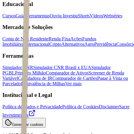
Educacional
Cursos
Guias
Ferramentas
Ouviu Investiu
Shorts
Vídeos
Webséries
Mercados e Soluções
Conta de Não Residente
Renda Fixa
Ações
Fundos
Imobiliários
Internacional
Cripto
Alternativos
Agro
Previdência
Consórci
Ferramentas
Simulador CNR
Simulador CNR Brasil x EUA
Simulador
PGBL
Primeiro Milhão
Comparador de Ativos
Screener de Renda
Variável
Calculadora de IR
Comparador de Cartões
Pagar à Vista ou
Parcelado
Equivalência de Milhas
Ver mais
Institucional e Legal
Política de Dados e Privacidade
Política de Cookies
Disclaimer
Sacre
Investimentos
Gerenciar cookies