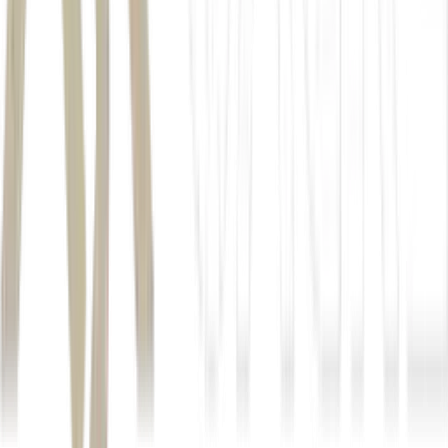
Autor
Estela Marconi
Fonte
Exame
Distribuído por