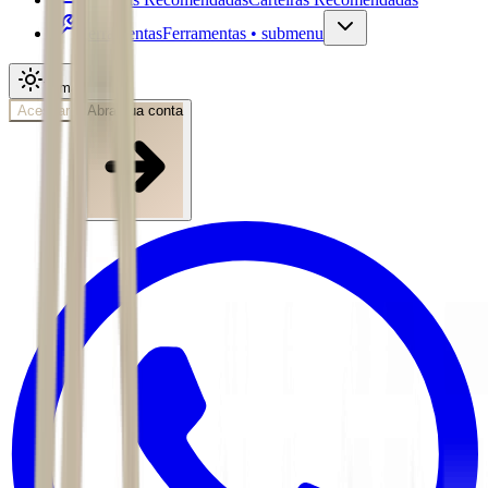
Ferramentas
Ferramentas • submenu
Tema
Acessar
Abra sua conta