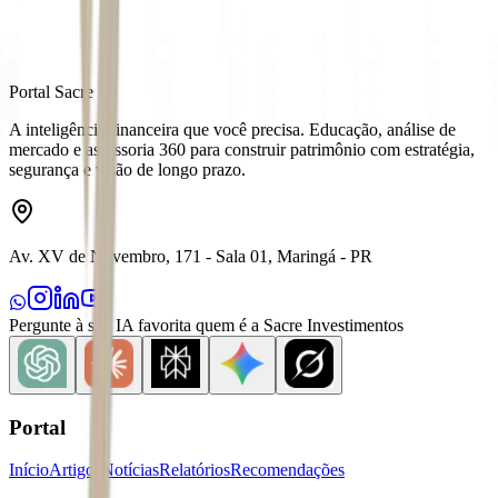
Portal Sacre
A inteligência financeira que você precisa. Educação, análise de
mercado e assessoria 360 para construir patrimônio com estratégia,
segurança e visão de longo prazo.
Av. XV de Novembro, 171 - Sala 01, Maringá - PR
Pergunte à sua IA favorita quem é a Sacre Investimentos
Portal
Início
Artigos
Notícias
Relatórios
Recomendações