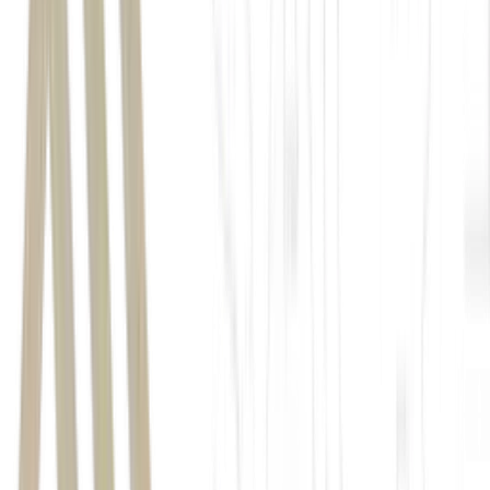
O indicador avançou 0,4 ponto percentual em relação ao trimestre
encerrado em janeiro de 2026, mas recuou 0,8 p.p. na comparação
com o mesmo trimestre de 2025.
desempenho de setores como
comércio e
serviços pessoais