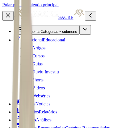
Pular para o conteúdo principal
SACRE
Categorias
Categorias • submenu
Educacional
Educacional
Artigos
Cursos
Guias
Ouviu Investiu
Shorts
Vídeos
Webséries
Notícias
Notícias
Relatórios
Relatórios
Análises
Análises
Carteiras Recomendadas
Carteiras Recomendadas