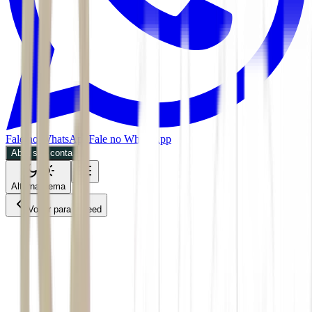
Fale no WhatsApp
Fale no WhatsApp
Abra sua conta
Alternar tema
Voltar para o Feed
Economia
28/05/2026
3 min