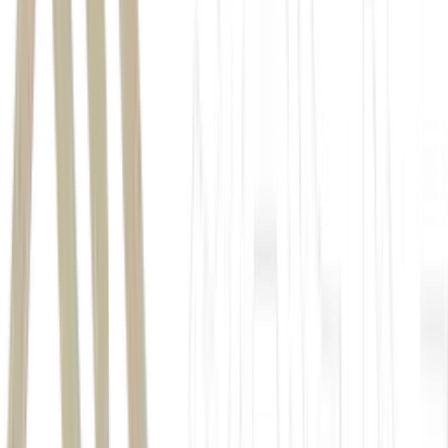
Meio/Ideia: Lula tem 38,5% e Flávio, 31,5%, no 1º turno