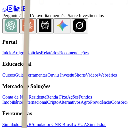
Pergunte à sua IA favorita quem é a Sacre Investimentos
Portal
Início
Artigos
Notícias
Relatórios
Recomendações
Educacional
Cursos
Guias
Ferramentas
Ouviu Investiu
Shorts
Vídeos
Webséries
Mercados e Soluções
Conta de Não Residente
Renda Fixa
Ações
Fundos
Imobiliários
Internacional
Cripto
Alternativos
Agro
Previdência
Consórci
Ferramentas
Simulador CNR
Simulador CNR Brasil x EUA
Simulador