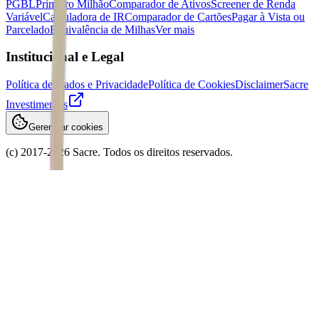
PGBL
Primeiro Milhão
Comparador de Ativos
Screener de Renda
Variável
Calculadora de IR
Comparador de Cartões
Pagar à Vista ou
Parcelado
Equivalência de Milhas
Ver mais
Institucional e Legal
Política de Dados e Privacidade
Política de Cookies
Disclaimer
Sacre
Investimentos
Gerenciar cookies
(c) 2017-
2026
Sacre. Todos os direitos reservados.