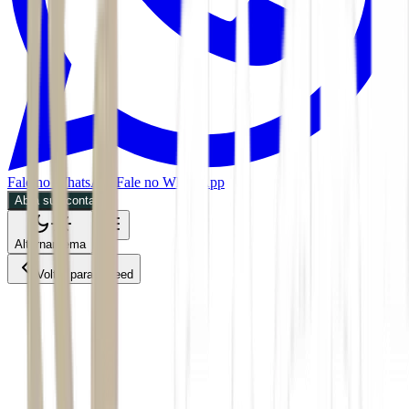
Fale no WhatsApp
Fale no WhatsApp
Abra sua conta
Alternar tema
Voltar para o Feed
Economia
07/07/2026
2 min