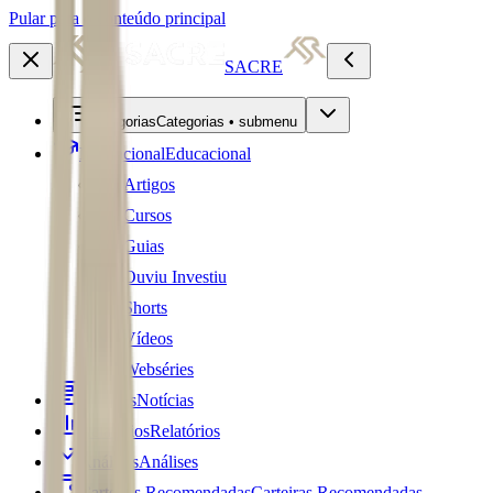
Pular para o conteúdo principal
SACRE
Categorias
Categorias • submenu
Educacional
Educacional
Artigos
Cursos
Guias
Ouviu Investiu
Shorts
Vídeos
Webséries
Notícias
Notícias
Relatórios
Relatórios
Análises
Análises
Carteiras Recomendadas
Carteiras Recomendadas