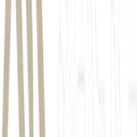
Tesouro Nacional
renda fixa
Notas do Tesouro Nacional Série B
NTN-B