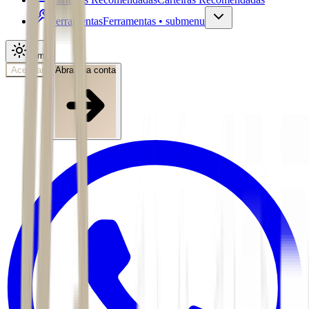
Ferramentas
Ferramentas • submenu
Tema
Acessar
Abra sua conta