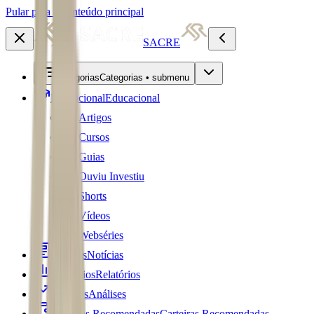
Pular para o conteúdo principal
SACRE
Categorias
Categorias • submenu
Educacional
Educacional
Artigos
Cursos
Guias
Ouviu Investiu
Shorts
Vídeos
Webséries
Notícias
Notícias
Relatórios
Relatórios
Análises
Análises
Carteiras Recomendadas
Carteiras Recomendadas