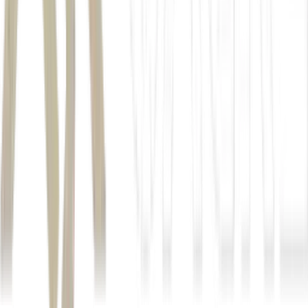
Trump
política de linha-dura contra
guerrilhas e grupos narcotraficantes
o
presidente argentino, Javier Milei
presidente chileno, José Antonio Kast
hondurenho Nasry Asfura
que teve confrontos frequentes com
Trump nas redes sociais
Com AFP e EFE.
Autor
Paloma Lazzaro
Fonte
Exame
Distribuído por