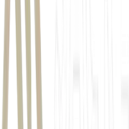
EFE
Petro
transparência do sistema eleitoral do país
"apoio decisivo" de