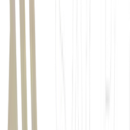
candidato da esquerda à Presidência da Colômbia, Iván Cepeda,