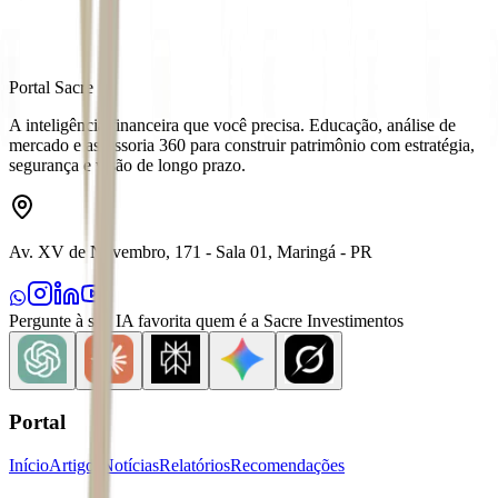
Portal Sacre
A inteligência financeira que você precisa. Educação, análise de
mercado e assessoria 360 para construir patrimônio com estratégia,
segurança e visão de longo prazo.
Av. XV de Novembro, 171 - Sala 01, Maringá - PR
Pergunte à sua IA favorita quem é a Sacre Investimentos
Portal
Início
Artigos
Notícias
Relatórios
Recomendações