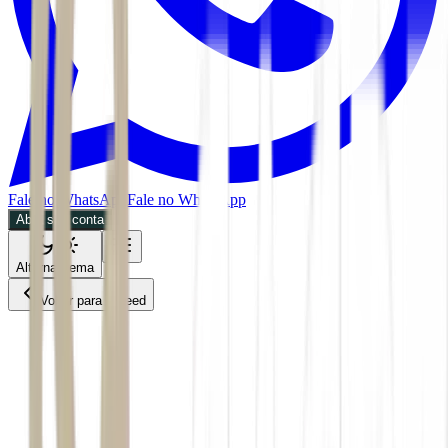
Fale no WhatsApp
Fale no WhatsApp
Abra sua conta
Alternar tema
Voltar para o Feed
Mundo
04/06/2026
3 min