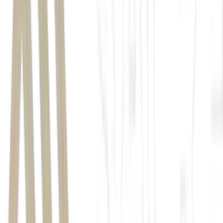
Abelardo de la Espriella
liderar com 44% o primeiro turno das
eleições realizado no último domingo
presidente colombiano, Gustavo Petro