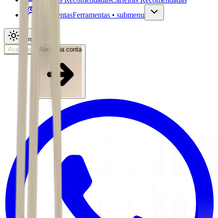
Ferramentas
Ferramentas • submenu
Tema
Acessar
Abra sua conta