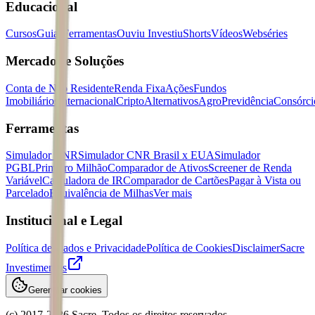
Educacional
Cursos
Guias
Ferramentas
Ouviu Investiu
Shorts
Vídeos
Webséries
Mercados e Soluções
Conta de Não Residente
Renda Fixa
Ações
Fundos
Imobiliários
Internacional
Cripto
Alternativos
Agro
Previdência
Consórci
Ferramentas
Simulador CNR
Simulador CNR Brasil x EUA
Simulador
PGBL
Primeiro Milhão
Comparador de Ativos
Screener de Renda
Variável
Calculadora de IR
Comparador de Cartões
Pagar à Vista ou
Parcelado
Equivalência de Milhas
Ver mais
Institucional e Legal
Política de Dados e Privacidade
Política de Cookies
Disclaimer
Sacre
Investimentos
Gerenciar cookies
(c) 2017-
2026
Sacre. Todos os direitos reservados.