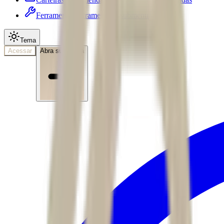
Ferramentas
Ferramentas • submenu
Tema
Acessar
Abra sua conta