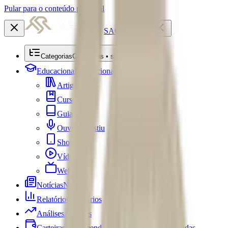
Pular para o conteúdo principal
SACRE
Categorias
Categorias • submenu
Educacional
Educacional
Artigos
Cursos
Guias
Ouviu Investiu
Shorts
Vídeos
Webséries
Notícias
Notícias
Relatórios
Relatórios
Análises
Análises
Carteiras Recomendadas
Carteiras Recomendadas