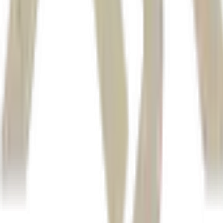
Autor
Reuters
Fonte
Money Times
Distribuído por