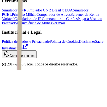
Ferramentas
Simulador CNR
Simulador CNR Brasil x EUA
Simulador
PGBL
Primeiro Milhão
Comparador de Ativos
Screener de Renda
Variável
Calculadora de IR
Comparador de Cartões
Pagar à Vista ou
Parcelado
Equivalência de Milhas
Ver mais
Institucional e Legal
Política de Dados e Privacidade
Política de Cookies
Disclaimer
Sacre
Investimentos
Gerenciar cookies
(c) 2017-
2026
Sacre. Todos os direitos reservados.