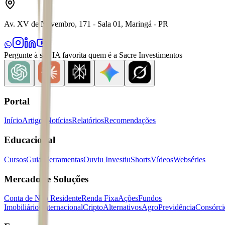
Av. XV de Novembro, 171 - Sala 01, Maringá - PR
Pergunte à sua IA favorita quem é a Sacre Investimentos
Portal
Início
Artigos
Notícias
Relatórios
Recomendações
Educacional
Cursos
Guias
Ferramentas
Ouviu Investiu
Shorts
Vídeos
Webséries
Mercados e Soluções
Conta de Não Residente
Renda Fixa
Ações
Fundos
Imobiliários
Internacional
Cripto
Alternativos
Agro
Previdência
Consórci