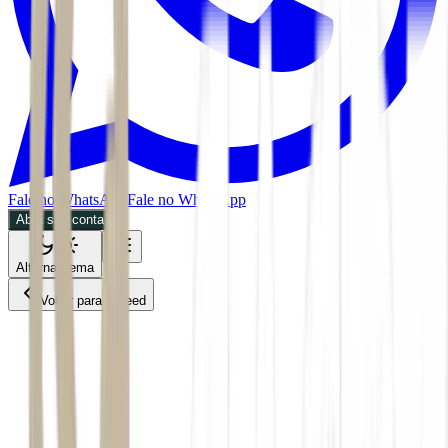
Fale no WhatsApp
Fale no WhatsApp
Abra sua conta
Alternar tema
Voltar para o Feed
Mundo
BDR
03/07/2026
3 min