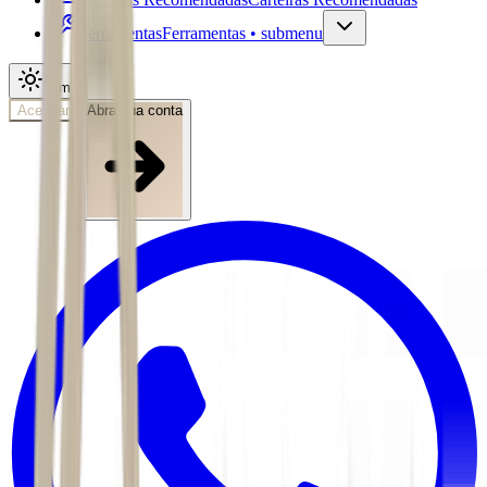
Ferramentas
Ferramentas • submenu
Tema
Acessar
Abra sua conta