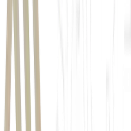
Colômbia
Gustavo Petro
Ofac
Colômbia
Ofac
Departamento do Tesouro dos Estados Unidos
X