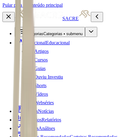
Pular para o conteúdo principal
SACRE
Categorias
Categorias • submenu
Educacional
Educacional
Artigos
Cursos
Guias
Ouviu Investiu
Shorts
Vídeos
Webséries
Notícias
Notícias
Relatórios
Relatórios
Análises
Análises
Carteiras Recomendadas
Carteiras Recomendadas