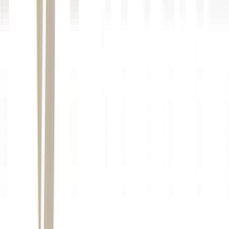
Israel
Benjamin Netanyahu
A nova escalada militar ocorreu mesmo com a existência de um
cessar-fogo em vigor desde 17 de abril e às vésperas da quarta
rodada de negociações entre Israel e Líbano.
Hezbollah