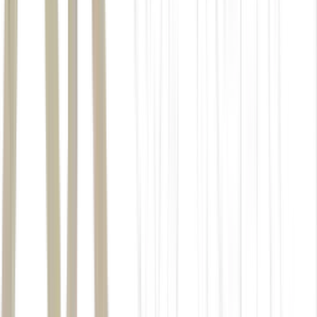
Estreito de Ormuz: abertura da rota de escoamento do petróleo segue 
Líbano
Hezbollah
Estados Unidos
O entendimento prevê
que o grupo interrompa as ofensivas em troca da suspensão das
operações israelenses nos subúrbios ao sul de Beirute.