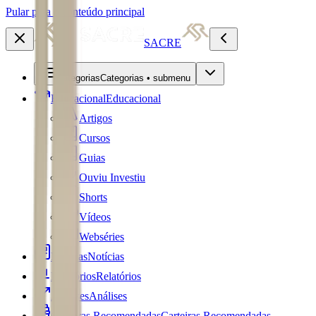
Pular para o conteúdo principal
SACRE
Categorias
Categorias • submenu
Educacional
Educacional
Artigos
Cursos
Guias
Ouviu Investiu
Shorts
Vídeos
Webséries
Notícias
Notícias
Relatórios
Relatórios
Análises
Análises
Carteiras Recomendadas
Carteiras Recomendadas