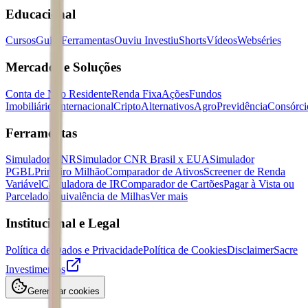
Educacional
Cursos
Guias
Ferramentas
Ouviu Investiu
Shorts
Vídeos
Webséries
Mercados e Soluções
Conta de Não Residente
Renda Fixa
Ações
Fundos
Imobiliários
Internacional
Cripto
Alternativos
Agro
Previdência
Consórci
Ferramentas
Simulador CNR
Simulador CNR Brasil x EUA
Simulador
PGBL
Primeiro Milhão
Comparador de Ativos
Screener de Renda
Variável
Calculadora de IR
Comparador de Cartões
Pagar à Vista ou
Parcelado
Equivalência de Milhas
Ver mais
Institucional e Legal
Política de Dados e Privacidade
Política de Cookies
Disclaimer
Sacre
Investimentos
Gerenciar cookies