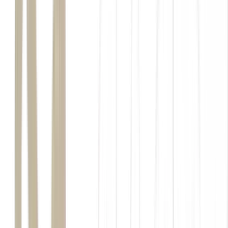
cessar-fogo no Líbano
Irã e Estados Unidos mantêm um cessar-fogo desde 7 de abril,
embora tenham registrado ataques pontuais nas últimas semanas.
Estreito de Ormuz
programa
nuclear iraniano