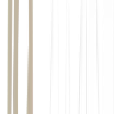
Estados Unidos
Donald Trump
Estreito de Ormuz
Segundo Trump, as negociações avançam para um acordo que
envolva a extensão do período de trégua e a retomada da navegação
na região.
ABC News
ritmo
O governo iraniano condiciona qualquer entendimento com os
Estados Unidos
à existência de um cessar-fogo efetivo no Líbano.