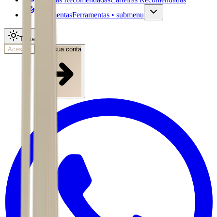
Ferramentas
Ferramentas • submenu
Tema
Acessar
Abra sua conta