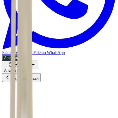
Fale no WhatsApp
Fale no WhatsApp
Abra sua conta
Alternar tema
Voltar para o Feed
Mundo
02/06/2026
5 min