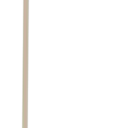
Estreito de Ormuz
Autor
Mateus Omena
Fonte
Exame
Distribuído por