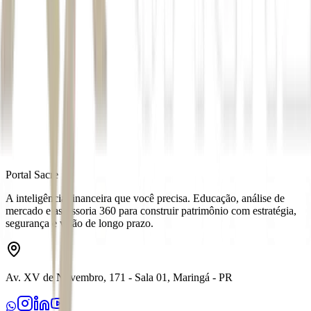
guerra
Autor
Mateus Omena
Fonte
Exame
Distribuído por
Portal Sacre
A inteligência financeira que você precisa. Educação, análise de
mercado e assessoria 360 para construir patrimônio com estratégia,
segurança e visão de longo prazo.
Av. XV de Novembro, 171 - Sala 01, Maringá - PR