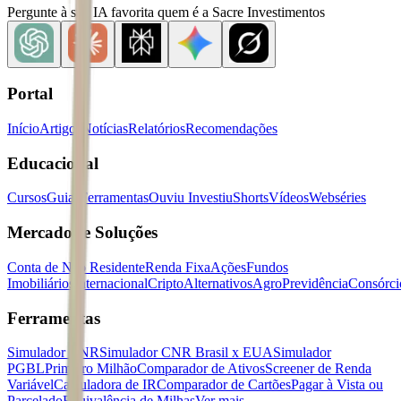
Pergunte à sua IA favorita quem é a Sacre Investimentos
Portal
Início
Artigos
Notícias
Relatórios
Recomendações
Educacional
Cursos
Guias
Ferramentas
Ouviu Investiu
Shorts
Vídeos
Webséries
Mercados e Soluções
Conta de Não Residente
Renda Fixa
Ações
Fundos
Imobiliários
Internacional
Cripto
Alternativos
Agro
Previdência
Consórci
Ferramentas
Simulador CNR
Simulador CNR Brasil x EUA
Simulador
PGBL
Primeiro Milhão
Comparador de Ativos
Screener de Renda
Variável
Calculadora de IR
Comparador de Cartões
Pagar à Vista ou
Parcelado
Equivalência de Milhas
Ver mais