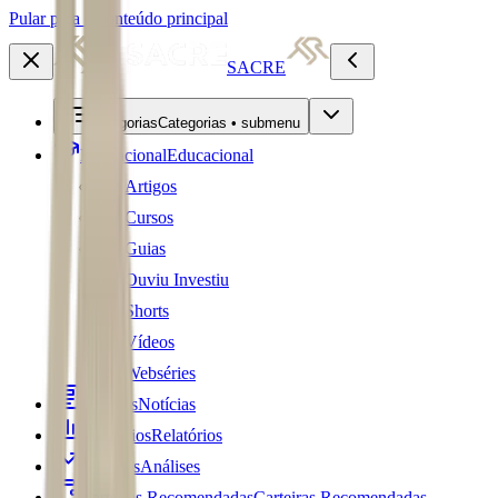
Pular para o conteúdo principal
SACRE
Categorias
Categorias • submenu
Educacional
Educacional
Artigos
Cursos
Guias
Ouviu Investiu
Shorts
Vídeos
Webséries
Notícias
Notícias
Relatórios
Relatórios
Análises
Análises
Carteiras Recomendadas
Carteiras Recomendadas