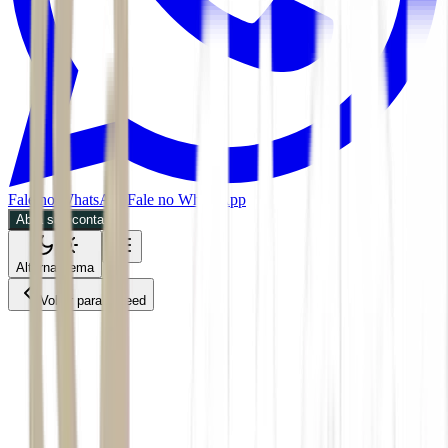
Fale no WhatsApp
Fale no WhatsApp
Abra sua conta
Alternar tema
Voltar para o Feed
Mundo
27/05/2026
2 min