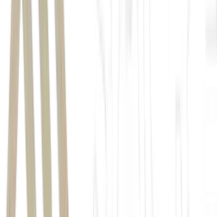
Scott Bessent
governo Donald Trump
Robinhood Markets
Bank of
New York Mellon
O governo depositará US$ 1 mil para crianças nascidas entre o
início de 2025 e o fim de 2028.