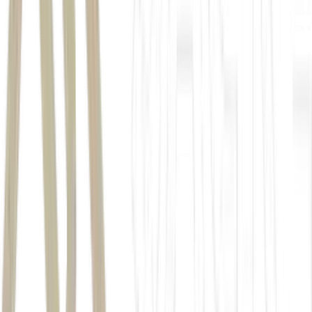
depósito federal
As Contas Trump fazem parte de uma iniciativa do governo
americano voltada ao incentivo de poupança de longo prazo para
crianças e adolescentes.
guerra envolvendo o Irã