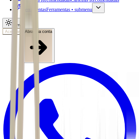
Ferramentas
Ferramentas • submenu
Tema
Acessar
Abra sua conta