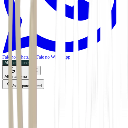
Fale no WhatsApp
Fale no WhatsApp
Abra sua conta
Alternar tema
Voltar para o Feed
Mundo
03/06/2026
1 min