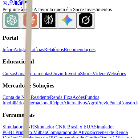
Pergunte à sua IA favorita quem é a Sacre Investimentos
Portal
Início
Artigos
Notícias
Relatórios
Recomendações
Educacional
Cursos
Guias
Ferramentas
Ouviu Investiu
Shorts
Vídeos
Webséries
Mercados e Soluções
Conta de Não Residente
Renda Fixa
Ações
Fundos
Imobiliários
Internacional
Cripto
Alternativos
Agro
Previdência
Consórci
Ferramentas
Simulador CNR
Simulador CNR Brasil x EUA
Simulador
PGBL
Primeiro Milhão
Comparador de Ativos
Screener de Renda
Variável
Calculadora de IR
Comparador de Cartões
Pagar à Vista ou