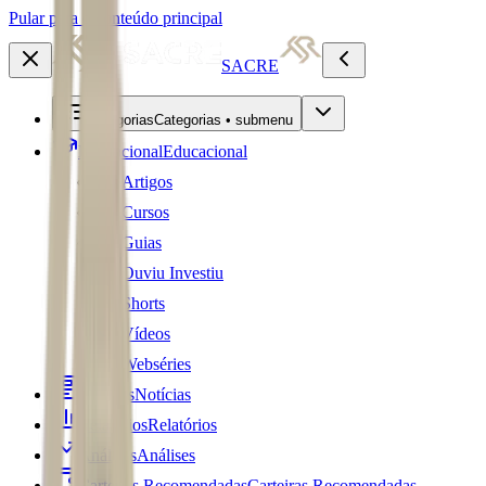
Pular para o conteúdo principal
SACRE
Categorias
Categorias • submenu
Educacional
Educacional
Artigos
Cursos
Guias
Ouviu Investiu
Shorts
Vídeos
Webséries
Notícias
Notícias
Relatórios
Relatórios
Análises
Análises
Carteiras Recomendadas
Carteiras Recomendadas