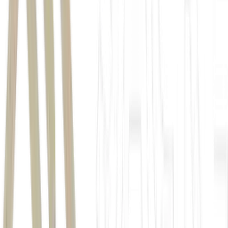
New York Post
guerra iniciada no fim de
fevereiro.
trégua no Golfo