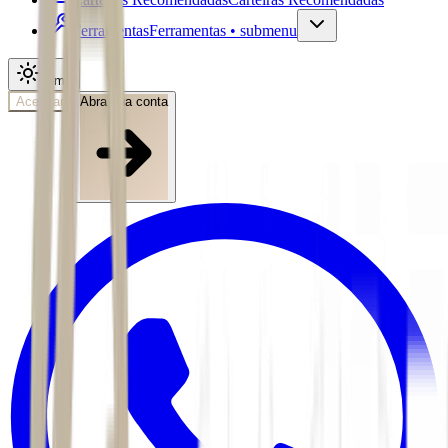
Ferramentas
Ferramentas • submenu
Tema
Acessar
Abra sua conta