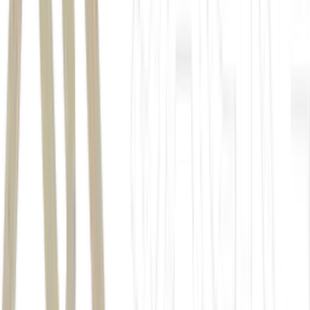
pedidos de voto
disfarçados
multas
Barreira contra IA e desinformação
inteligência artificial