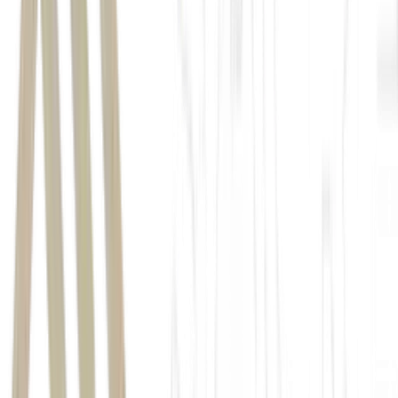
Tribunal Superior Eleitoral
Justiça Eleitoral
16 de agosto