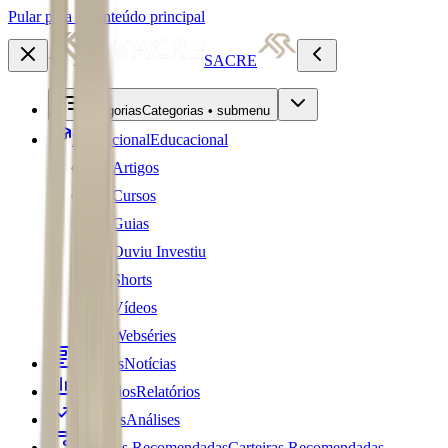
Pular para o conteúdo principal
SACRE
Categorias
Categorias • submenu
Educacional
Educacional
Artigos
Cursos
Guias
Ouviu Investiu
Shorts
Vídeos
Webséries
Notícias
Notícias
Relatórios
Relatórios
Análises
Análises
Carteiras Recomendadas
Carteiras Recomendadas