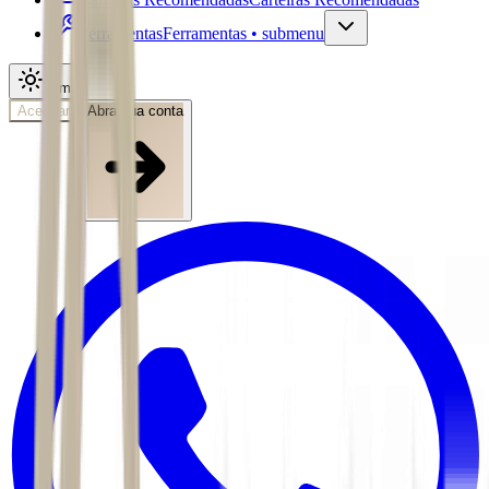
Ferramentas
Ferramentas • submenu
Tema
Acessar
Abra sua conta