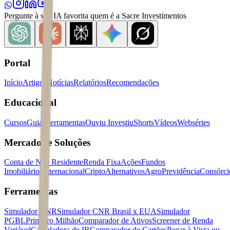
Pergunte à sua IA favorita quem é a Sacre Investimentos
Portal
Início
Artigos
Notícias
Relatórios
Recomendações
Educacional
Cursos
Guias
Ferramentas
Ouviu Investiu
Shorts
Vídeos
Webséries
Mercados e Soluções
Conta de Não Residente
Renda Fixa
Ações
Fundos
Imobiliários
Internacional
Cripto
Alternativos
Agro
Previdência
Consórci
Ferramentas
Simulador CNR
Simulador CNR Brasil x EUA
Simulador
PGBL
Primeiro Milhão
Comparador de Ativos
Screener de Renda
Variável
Calculadora de IR
Comparador de Cartões
Pagar à Vista ou