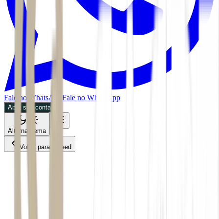
Fale no WhatsApp
Fale no WhatsApp
Abra sua conta
Alternar tema
Voltar para o Feed
Política
MPOL
06/07/2026
2 min