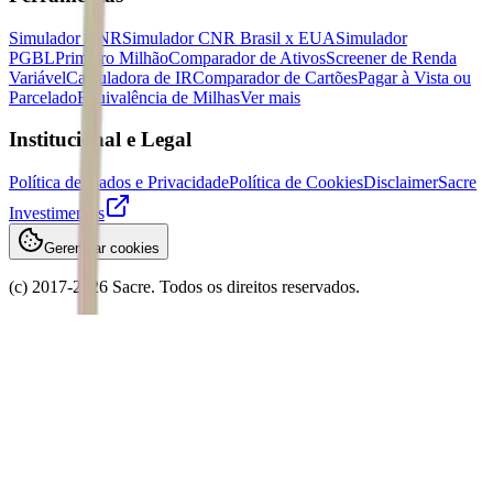
Simulador CNR
Simulador CNR Brasil x EUA
Simulador
PGBL
Primeiro Milhão
Comparador de Ativos
Screener de Renda
Variável
Calculadora de IR
Comparador de Cartões
Pagar à Vista ou
Parcelado
Equivalência de Milhas
Ver mais
Institucional e Legal
Política de Dados e Privacidade
Política de Cookies
Disclaimer
Sacre
Investimentos
Gerenciar cookies
(c) 2017-
2026
Sacre. Todos os direitos reservados.