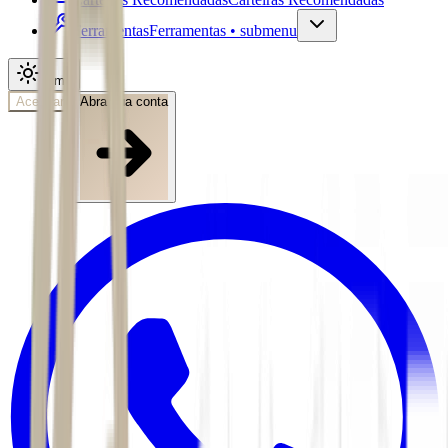
Ferramentas
Ferramentas • submenu
Tema
Acessar
Abra sua conta