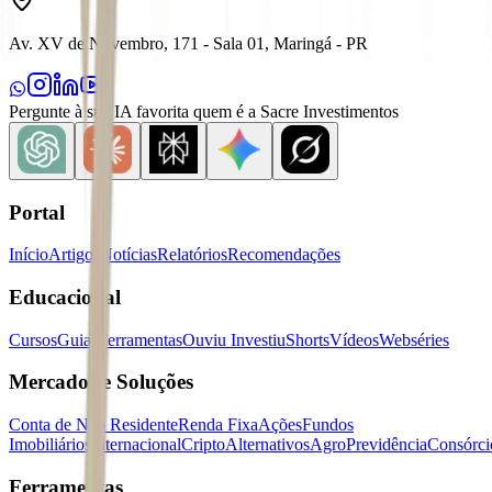
Av. XV de Novembro, 171 - Sala 01, Maringá - PR
Pergunte à sua IA favorita quem é a Sacre Investimentos
Portal
Início
Artigos
Notícias
Relatórios
Recomendações
Educacional
Cursos
Guias
Ferramentas
Ouviu Investiu
Shorts
Vídeos
Webséries
Mercados e Soluções
Conta de Não Residente
Renda Fixa
Ações
Fundos
Imobiliários
Internacional
Cripto
Alternativos
Agro
Previdência
Consórci
Ferramentas