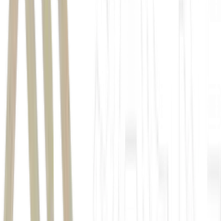
infraestrutura da base.
ataque ucraniano em
24 de junho
Volodymyr Zelensky