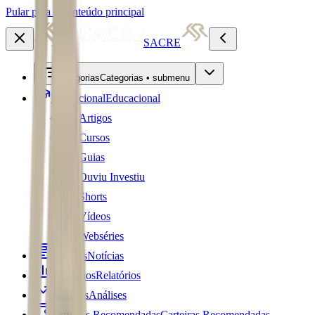
Pular para o conteúdo principal
SACRE
Categorias
Categorias • submenu
Educacional
Educacional
Artigos
Cursos
Guias
Ouviu Investiu
Shorts
Vídeos
Webséries
Notícias
Notícias
Relatórios
Relatórios
Análises
Análises
Carteiras Recomendadas
Carteiras Recomendadas