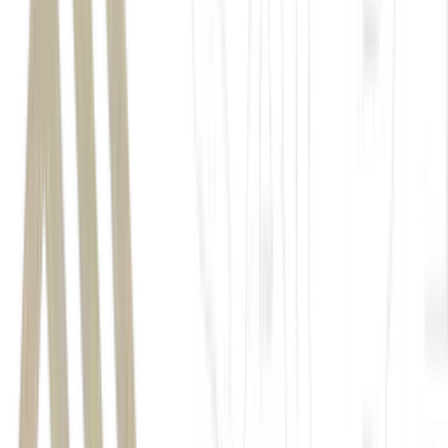
Ucrânia
Saki
Crimeia