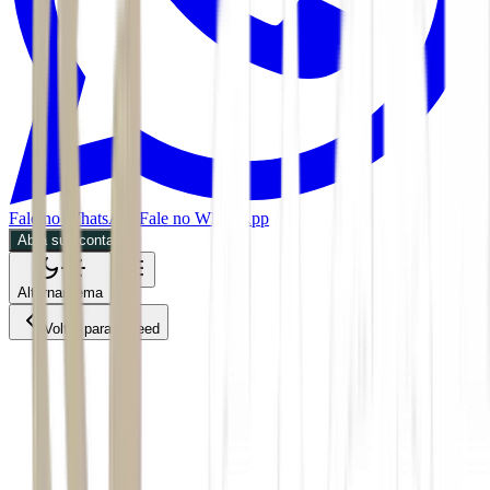
Fale no WhatsApp
Fale no WhatsApp
Abra sua conta
Alternar tema
Voltar para o Feed
Mundo
01/07/2026
2 min