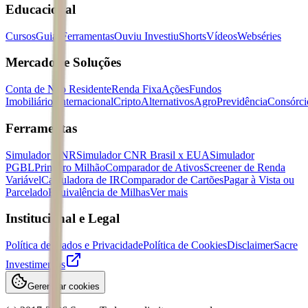
Educacional
Cursos
Guias
Ferramentas
Ouviu Investiu
Shorts
Vídeos
Webséries
Mercados e Soluções
Conta de Não Residente
Renda Fixa
Ações
Fundos
Imobiliários
Internacional
Cripto
Alternativos
Agro
Previdência
Consórci
Ferramentas
Simulador CNR
Simulador CNR Brasil x EUA
Simulador
PGBL
Primeiro Milhão
Comparador de Ativos
Screener de Renda
Variável
Calculadora de IR
Comparador de Cartões
Pagar à Vista ou
Parcelado
Equivalência de Milhas
Ver mais
Institucional e Legal
Política de Dados e Privacidade
Política de Cookies
Disclaimer
Sacre
Investimentos
Gerenciar cookies