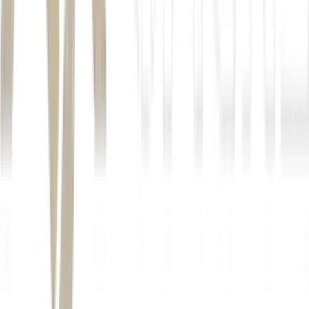
Autor
Vitor Azevedo
Fonte
Money Times
Distribuído por