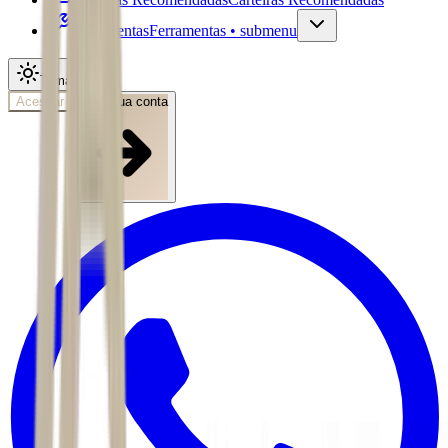
Ferramentas
Ferramentas • submenu
Tema
Acessar
Abra sua conta