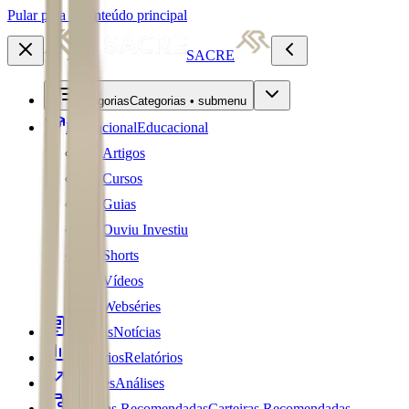
Pular para o conteúdo principal
SACRE
Categorias
Categorias • submenu
Educacional
Educacional
Artigos
Cursos
Guias
Ouviu Investiu
Shorts
Vídeos
Webséries
Notícias
Notícias
Relatórios
Relatórios
Análises
Análises
Carteiras Recomendadas
Carteiras Recomendadas