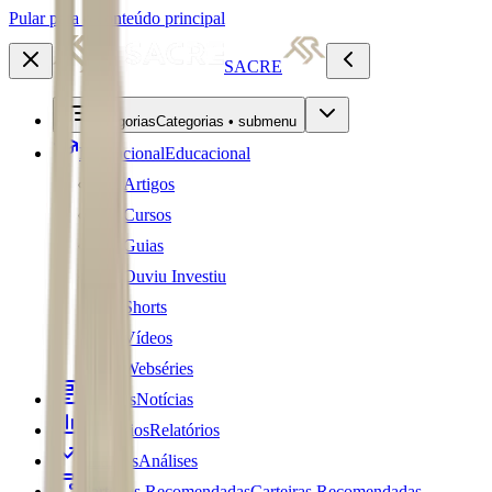
Pular para o conteúdo principal
SACRE
Categorias
Categorias • submenu
Educacional
Educacional
Artigos
Cursos
Guias
Ouviu Investiu
Shorts
Vídeos
Webséries
Notícias
Notícias
Relatórios
Relatórios
Análises
Análises
Carteiras Recomendadas
Carteiras Recomendadas