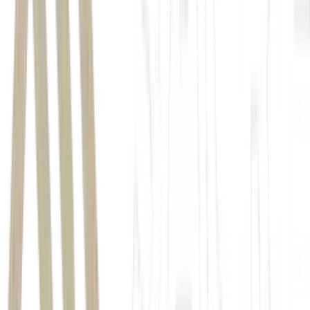
Vamos (VAMO3)
Christian Hahn da Silva
Automob (AMOB3)