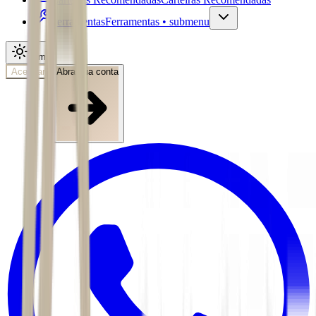
Ferramentas
Ferramentas • submenu
Tema
Acessar
Abra sua conta