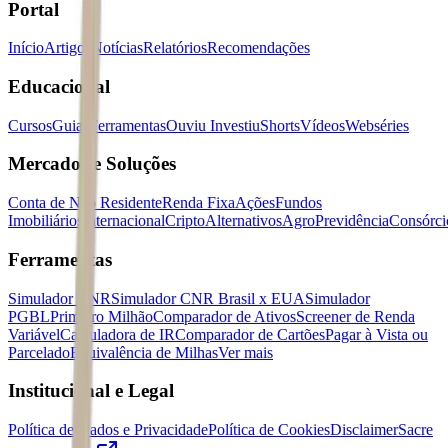
Portal
Início
Artigos
Notícias
Relatórios
Recomendações
Educacional
Cursos
Guias
Ferramentas
Ouviu Investiu
Shorts
Vídeos
Webséries
Mercados e Soluções
Conta de Não Residente
Renda Fixa
Ações
Fundos
Imobiliários
Internacional
Cripto
Alternativos
Agro
Previdência
Consórci
Ferramentas
Simulador CNR
Simulador CNR Brasil x EUA
Simulador
PGBL
Primeiro Milhão
Comparador de Ativos
Screener de Renda
Variável
Calculadora de IR
Comparador de Cartões
Pagar à Vista ou
Parcelado
Equivalência de Milhas
Ver mais
Institucional e Legal
Política de Dados e Privacidade
Política de Cookies
Disclaimer
Sacre