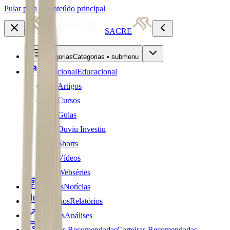
Pular para o conteúdo principal
SACRE
Categorias
Categorias • submenu
Educacional
Educacional
Artigos
Cursos
Guias
Ouviu Investiu
Shorts
Vídeos
Webséries
Notícias
Notícias
Relatórios
Relatórios
Análises
Análises
Carteiras Recomendadas
Carteiras Recomendadas