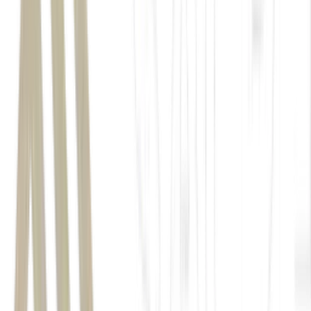
Wall Street
Dow Jones atingiu a máxima histórica intradia aos 53.060,10
pontos.
Dow Jones: +0,29%, aos 53.055,91 pontos – no maior
nível nominal histórico;
S&P 500: +0,72%, aos 7.537,43 pontos;
Nasdaq: +1,12%, aos 26.121,16 pontos.
Donald Trump