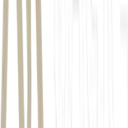
Federal Reserve
Fomc
manteve os juros inalterados na faixa de
3,50% a 3,75% ao ano
em
uma decisão unânime.
mudanças em
sua estratégia de comunicação com o mercado