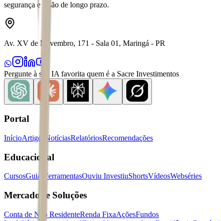
segurança e visão de longo prazo.
Av. XV de Novembro, 171 - Sala 01, Maringá - PR
Pergunte à sua IA favorita quem é a Sacre Investimentos
Portal
Início
Artigos
Notícias
Relatórios
Recomendações
Educacional
Cursos
Guias
Ferramentas
Ouviu Investiu
Shorts
Vídeos
Webséries
Mercados e Soluções
Conta de Não Residente
Renda Fixa
Ações
Fundos