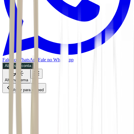
Fale no WhatsApp
Fale no WhatsApp
Abra sua conta
Alternar tema
Voltar para o Feed
Mercados
BDR
06/07/2026
3 min