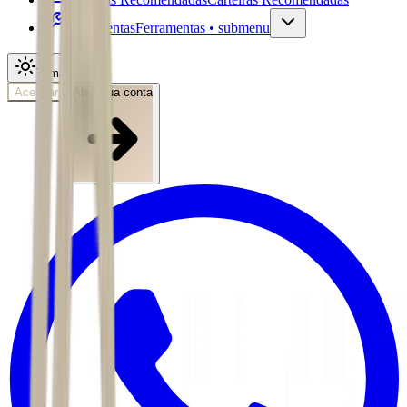
Ferramentas
Ferramentas • submenu
Tema
Acessar
Abra sua conta