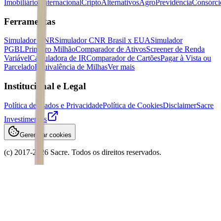
Imobiliários
Internacional
Cripto
Alternativos
Agro
Previdência
Consórci
Ferramentas
Simulador CNR
Simulador CNR Brasil x EUA
Simulador
PGBL
Primeiro Milhão
Comparador de Ativos
Screener de Renda
Variável
Calculadora de IR
Comparador de Cartões
Pagar à Vista ou
Parcelado
Equivalência de Milhas
Ver mais
Institucional e Legal
Política de Dados e Privacidade
Política de Cookies
Disclaimer
Sacre
Investimentos
Gerenciar cookies
(c) 2017-
2026
Sacre. Todos os direitos reservados.