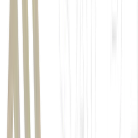
Wall Street
7.568,72
26.934,843
LEIA MAIS:
Wall Street recupera fôlego com acordo entre
EUA e Irã no radar; S&P 500 e Nasdaq retomam recordes
Dow Jones: +0,05%, aos 50.669,77 pontos
– no maior
nível de fechamento histórico
;
S&P 500: +0,58%, aos 7.563,67 pontos
– no maior nível
de fechamento histórico
;
Nasdaq: +0,91%, aos 26.917,471 pontos
– no maior nível
de fechamento histórico
.