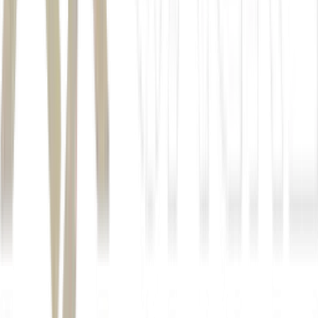
LEIA MAIS:
PIB dos EUA desacelera para 1,6% no 1T26,
enquanto inflação ao consumidor se mantem elevada
Reuters
Com informações de Reuters e Estadão Conteúdo
Autor
Anna Scabello
Fonte
Money Times
Distribuído por