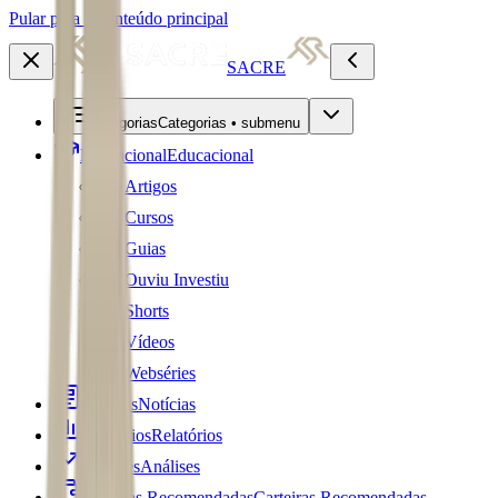
Pular para o conteúdo principal
SACRE
Categorias
Categorias • submenu
Educacional
Educacional
Artigos
Cursos
Guias
Ouviu Investiu
Shorts
Vídeos
Webséries
Notícias
Notícias
Relatórios
Relatórios
Análises
Análises
Carteiras Recomendadas
Carteiras Recomendadas