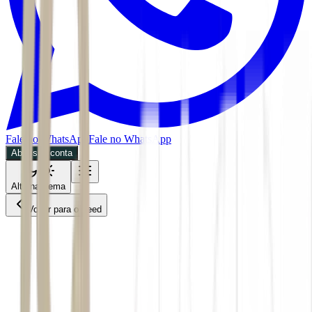
Fale no WhatsApp
Fale no WhatsApp
Abra sua conta
Alternar tema
Voltar para o Feed
Mercados
BDR
28/05/2026
4 min