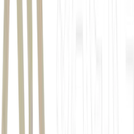
Estados Unidos
Bureau of Economic Analysis
BEA
inflação
Federal Reserve
LEIA MAIS:
PCE: Inflação preferida do Fed acumula alta
de 3,8% no ano
Fed Watch
Produto Interno Bruto
PIB
Estados Unidos