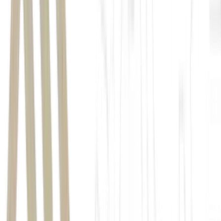
Axios
Axios
petróleo Brent
subiram 0,49%, a US$ 92,70 o barril