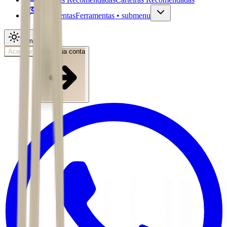
Ferramentas
Ferramentas • submenu
Tema
Acessar
Abra sua conta