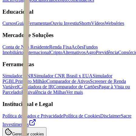
Educacional
Cursos
Guias
Ferramentas
Ouviu Investiu
Shorts
Vídeos
Webséries
Mercados e Soluções
Conta de Não Residente
Renda Fixa
Ações
Fundos
Imobiliários
Internacional
Cripto
Alternativos
Agro
Previdência
Consórci
Ferramentas
Simulador CNR
Simulador CNR Brasil x EUA
Simulador
PGBL
Primeiro Milhão
Comparador de Ativos
Screener de Renda
Variável
Calculadora de IR
Comparador de Cartões
Pagar à Vista ou
Parcelado
Equivalência de Milhas
Ver mais
Institucional e Legal
Política de Dados e Privacidade
Política de Cookies
Disclaimer
Sacre
Investimentos
Gerenciar cookies