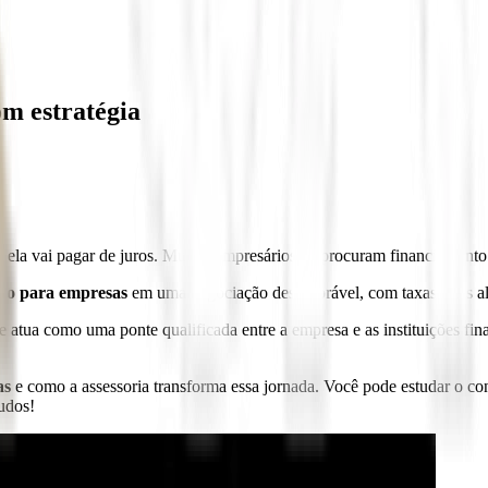
m estratégia
 ela vai pagar de juros. Muitos empresários só procuram financiamento 
ito para empresas
em uma negociação desfavorável, com taxas mais alt
que atua como uma ponte qualificada entre a empresa e as instituições fi
as
e como a assessoria transforma essa jornada. Você pode estudar o co
udos!