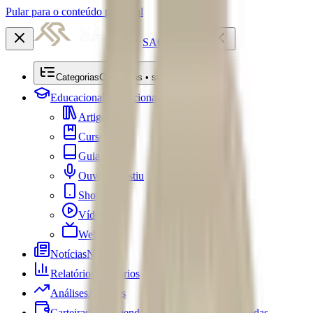
Pular para o conteúdo principal
SACRE
Categorias
Categorias • submenu
Educacional
Educacional
Artigos
Cursos
Guias
Ouviu Investiu
Shorts
Vídeos
Webséries
Notícias
Notícias
Relatórios
Relatórios
Análises
Análises
Carteiras Recomendadas
Carteiras Recomendadas