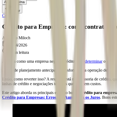
Alternar tema
Voltar
Crédito
Crédito para Empresas: como contratar co
A
Angelo Miloch
01/04/2026
5
min leitura
A forma como uma empresa negocia crédito pode
determinar
o quanto
A falta de planejamento antecipado transforma uma operação de
créd
Então, como reverter isso? A resposta está na assessoria de crédito, 
linhas de crédito e negociações técnicas que reduzem custos.
Este artigo aborda os principais erros ao buscar
crédito para empres
Crédito para Empresas: Erros que Aumentam os Juros
. Bons est