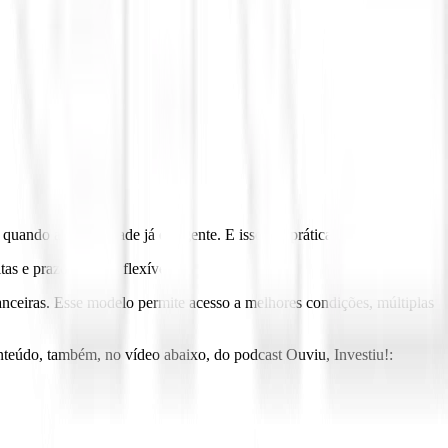
quando a necessidade já é urgente. E isso, na prática, encarece tudo.
as e prazos menos flexíveis.
nanceiras. Esse modelo permite acesso a melhores condições, múltiplas
nteúdo, também, no vídeo abaixo, do podcast Ouviu, Investiu!: