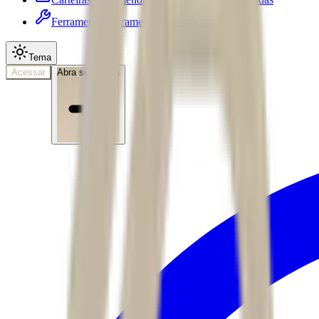
Ferramentas
Ferramentas • submenu
Tema
Acessar
Abra sua conta